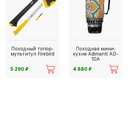
Походный топор-
Походная мини-
мультитул Firebird
кухня Adimanti AD-
10A
⃏
⃏
5 290
4 880