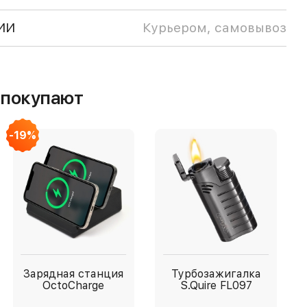
ИИ
Курьером, самовывоз
м покупают
-19%
Зарядная станция
Турбозажигалка
OctoCharge
S.Quire FL097