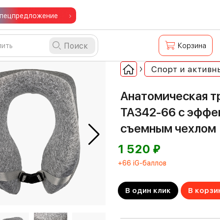
пецпредложение
Поиск
Корзина
Спорт и активн
Анатомическая т
TA342-66 с эффе
съемным чехлом
⃏
1 520
+66 iG-баллов
В один клик
В корзи