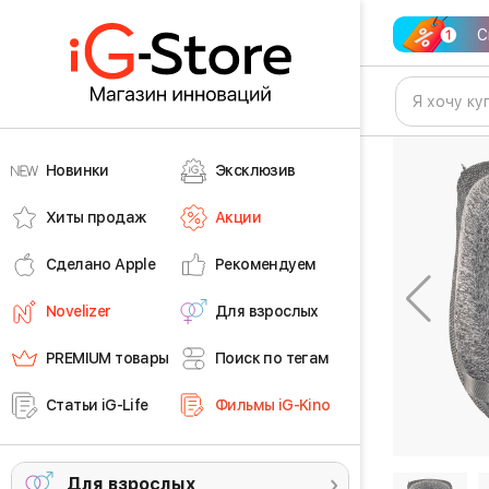
С
Новинки
Эксклюзив
Хиты продаж
Акции
Сделано Apple
Рекомендуем
Novelizer
Для взрослых
PREMIUM товары
Поиск по тегам
Статьи iG-Life
Фильмы iG-Kino
Для взрослых