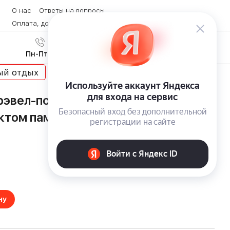
О нас
Ответы на вопросы
Оплата, доставка и возврат товара
Контакты
Вход
/
8 (800) 600-28-07
Регистрация
Пн-Пт с 9:00 до 19:00
ый отдых
рэвел-подушка для шеи Torber
ктом памяти Memory Foam и
ну