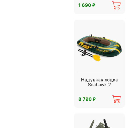
⃏
1 690
Надувная лодка
Seahawk 2
⃏
8 790