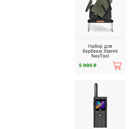
Набор для
барбекю Xiaomi
NexTool
⃏
5 990