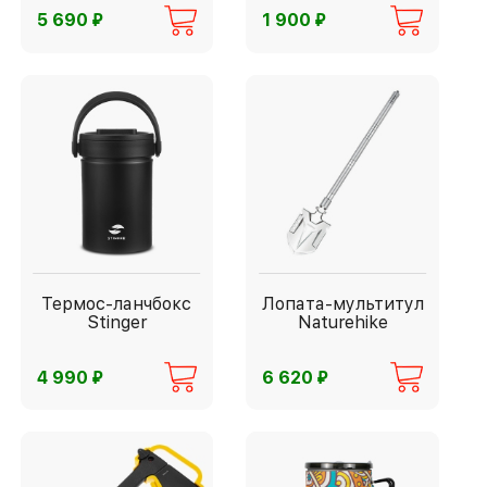
⃏
⃏
5 690
1 900
Термос-ланчбокс
Лопата-мультитул
Stinger
Naturehike
⃏
⃏
4 990
6 620