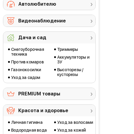
Автолюбителю
Видеонаблюдение
Дача и сад
Снегоуборочная
Триммеры
техника
Аккумуляторы и
Против комаров
ЗУ
Газонокосилки
Высоторезы /
кусторезы
Уход за садом
PREMIUM товары
Красота и здоровье
Личная гигиена
Уход за волосами
Водородная вода
Уход за кожей