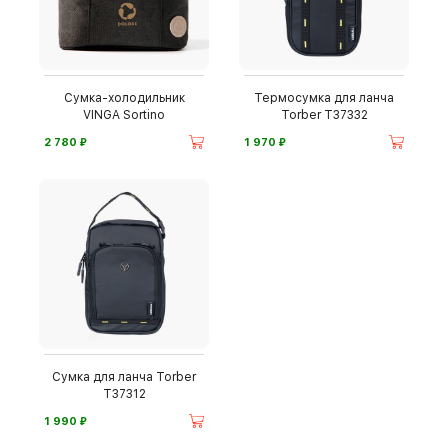
Сумка-холодильник
Термосумка для ланча
VINGA Sortino
Torber T37332
⃏
⃏
2 780
1 970
Сумка для ланча Torber
T37312
⃏
1 990