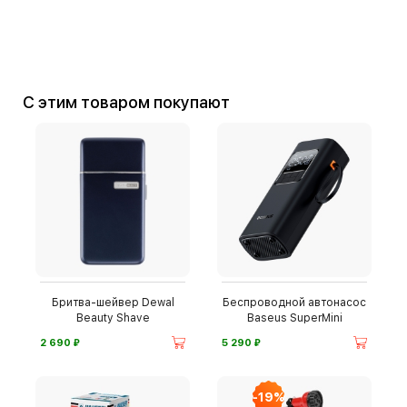
С этим товаром покупают
Бритва-шейвер Dewal
Беспроводной автонасос
Beauty Shave
Baseus SuperMini
⃏
⃏
2 690
5 290
-19%