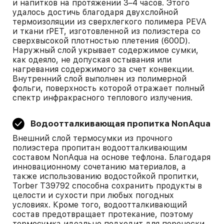
и напитков на протяжении 3–4 часов. Этого
удалось достичь благодаря двухслойной
термоизоляции из сверхлегкого полимера PEVA
и ткани rPET, изготовленной из полиэстера со
сверхвысокой плотностью плетения (600D).
Наружный слой укрывает содержимое сумки,
как одеяло, не допуская остывания или
нагревания содержимого за счет конвекции.
Внутренний слой выполнен из полимерной
фольги, поверхность которой отражает полный
спектр инфракрасного теплового излучения.
Водоотталкивающая пропитка NonAqua
Внешний слой термосумки из прочного
полиэстера пропитан водоотталкивающим
составом NonAqua на основе тефлона. Благодаря
инновационному сочетанию материалов, а
также использованию водостойкой пропитки,
Torber T39792 способна сохранить продукты в
целости и сухости при любых погодных
условиях. Кроме того, водоотталкивающий
состав предотвращает протекание, поэтому
термосумка идеально подходит для переноски