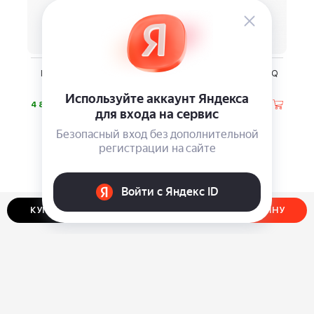
Походная мини-кухня
Мобильный телефон BQ
Adimanti AD-10A
2010 Talkie
⃏
⃏
4 880
4 990
КУПИТЬ В ОДИН КЛИК
ДОБАВИТЬ В КОРЗИНУ