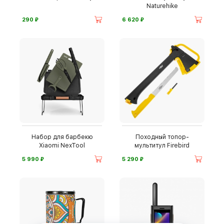
Naturehike
⃏
⃏
290
6 620
Набор для барбекю
Походный топор-
Xiaomi NexTool
мультитул Firebird
⃏
⃏
5 990
5 290