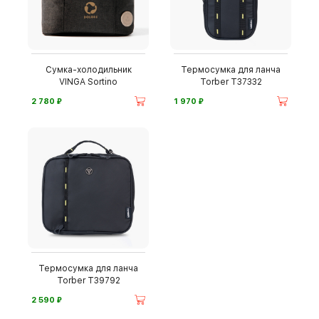
Сумка-холодильник
Термосумка для ланча
VINGA Sortino
Torber T37332
⃏
⃏
2 780
1 970
Термосумка для ланча
Torber T39792
⃏
2 590