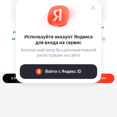
Сумка-трансформер
Чемодан Bugatti Galatea
дорожная Korin FlexPack
Go
⃏
⃏
28 500
19 380
КУПИТЬ В ОДИН КЛИК
ДОБАВИТЬ В КОРЗИНУ