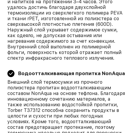
и напитков на протяжении 3–4 часов. Этого
удалось достичь благодаря двухслойной
термоизоляции из сверхлегкого полимера PEVA
и ткани rPET, изготовленной из полиэстера со
сверхвысокой плотностью плетения (600D).
Наружный слой укрывает содержимое сумки,
как одеяло, не допуская остывания или
нагревания содержимого за счет конвекции.
Внутренний слой выполнен из полимерной
фольги, поверхность которой отражает полный
спектр инфракрасного теплового излучения.
Водоотталкивающая пропитка NonAqua
Внешний слой термосумки из прочного
полиэстера пропитан водоотталкивающим
составом NonAqua на основе тефлона. Благодаря
инновационному сочетанию материалов, а
также использованию водостойкой пропитки,
Torber T37312 способна сохранить продукты в
целости и сухости при любых погодных
условиях. Кроме того, водоотталкивающий
состав предотвращает протекание, поэтому
термосумка идеально подходит для переноски