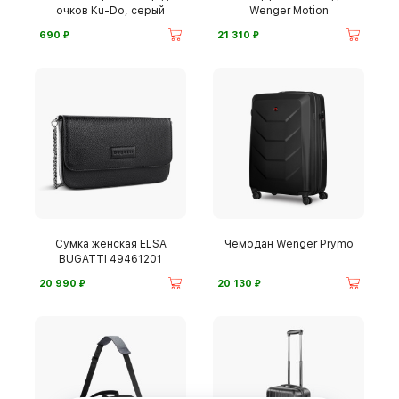
очков Ku-Do, серый
Wenger Motion
⃏
⃏
690
21 310
Сумка женская ELSA
Чемодан Wenger Prymo
BUGATTI 49461201
⃏
⃏
20 990
20 130