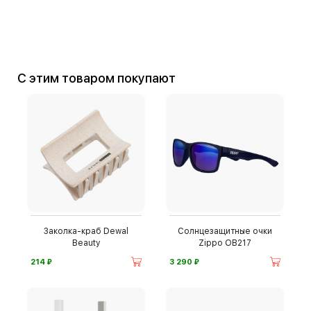
С этим товаром покупают
Заколка-краб Dewal
Солнцезащитные очки
Beauty
Zippo OB217
⃏
⃏
214
3 290