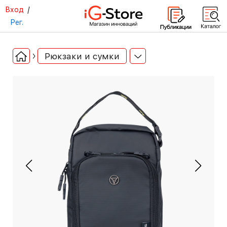
Вход
/
Рег.
Рюкзаки и сумки