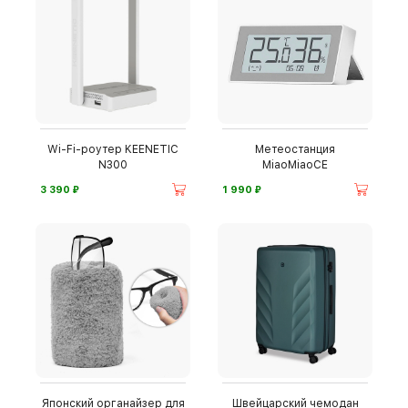
Wi-Fi-роутер KEENETIC
Метеостанция
N300
MiaoMiaoCE
⃏
⃏
3 390
1 990
Японский органайзер для
Швейцарский чемодан