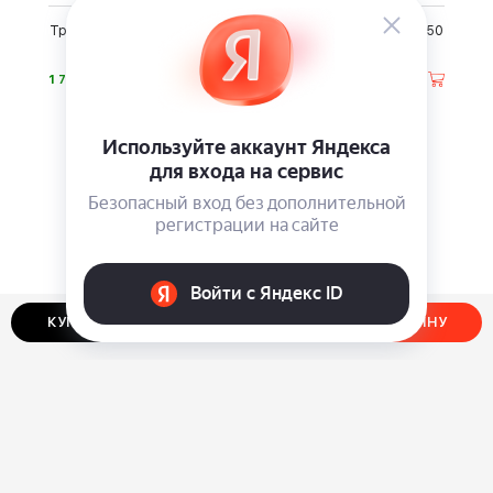
Трэвел-фонарь PowerLite
Гелевые ручки Hauser, 50
Travel
шт.
⃏
⃏
1 790
990
КУПИТЬ В ОДИН КЛИК
ДОБАВИТЬ В КОРЗИНУ