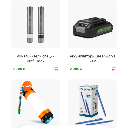
Измельчители специй
Аккумуляторы Greenworks
Profi Cook
24V
⃏
⃏
3 990
2 990
-14%