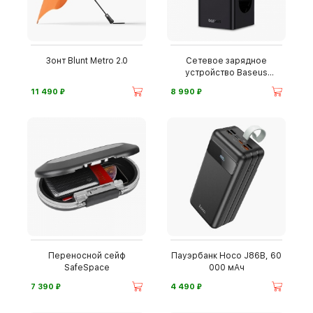
Зонт Blunt Metro 2.0
Сетевое зарядное
устройство Baseus
PowerCombo
⃏
⃏
11 490
8 990
Переносной сейф
Пауэрбанк Hoco J86B, 60
SafeSpace
000 мАч
⃏
⃏
7 390
4 490