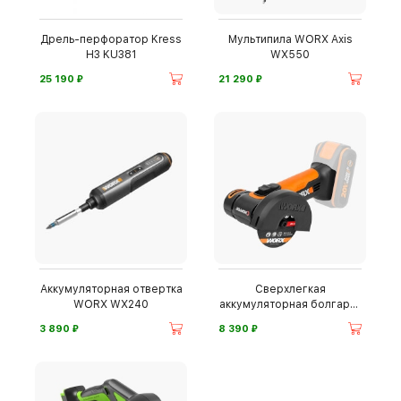
Дрель-перфоратор Kress
Мультипила WORX Axis
H3 KU381
WX550
⃏
⃏
25 190
21 290
Аккумуляторная отвертка
Сверхлегкая
WORX WX240
аккумуляторная болгарка
WORX
⃏
⃏
3 890
8 390