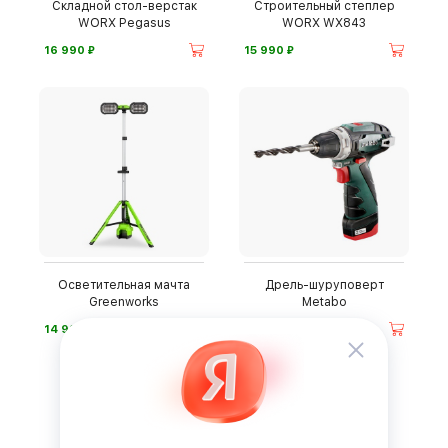
Складной стол-верстак
Строительный степлер
WORX Pegasus
WORX WX843
⃏
⃏
16 990
15 990
Осветительная мачта
Дрель-шуруповерт
Greenworks
Metabo
⃏
⃏
14 990
20 490