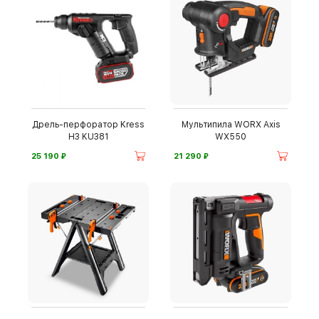
Дрель-перфоратор Kress
Мультипила WORX Axis
H3 KU381
WX550
⃏
⃏
25 190
21 290