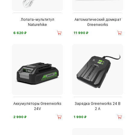
Лопата-мультитул
Автоматический домкрат
Naturehike
Greenworks
⃏
⃏
6 620
11 990
Аккумуляторы Greenworks
Зарядка Greenworks 24 В
24V
2 А
⃏
⃏
2 990
1 990