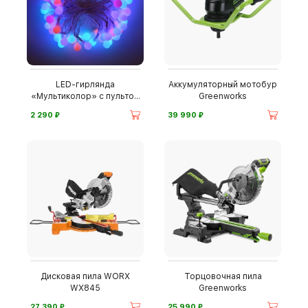
LED-гирлянда
Аккумуляторный мотобур
«Мультиколор» с пультом
Greenworks
ДУ
⃏
⃏
2 290
39 990
Дисковая пила WORX
Торцовочная пила
WX845
Greenworks
⃏
⃏
27 390
25 990