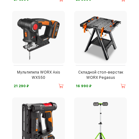
Мультипила WORX Axis
Складной стол-верстак
WX550
WORX Pegasus
⃏
⃏
21 290
16 990