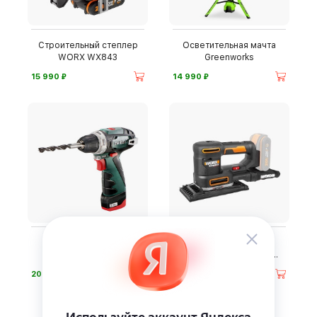
Строительный степлер
Осветительная мачта
WORX WX843
Greenworks
⃏
⃏
15 990
14 990
Дрель-шуруповерт
Аккумуляторная
Metabo
шлифмашина WORX
WX820
⃏
⃏
20 490
20 990