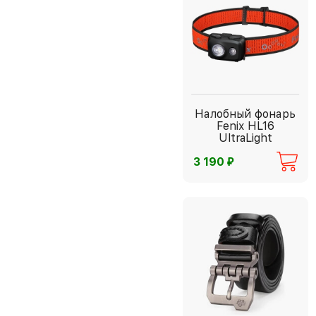
Налобный фонарь
Fenix HL16
UltraLight
⃏
3 190