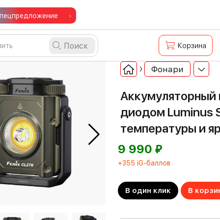
пецпредложение
Поиск
Корзина
Фонари
Аккумуляторный 
диодом Luminus 
температуры и я
⃏
9 990
+355 iG-баллов
В один клик
В корзи