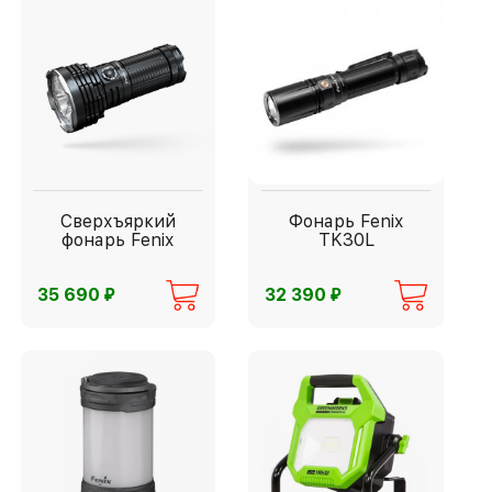
Сверхъяркий
Фонарь Fenix
фонарь Fenix
TK30L
⃏
⃏
35 690
32 390