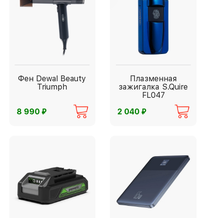
Фен Dewal Beauty
Плазменная
Triumph
зажигалка S.Quire
FL047
⃏
⃏
8 990
2 040