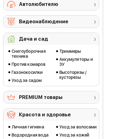
Автолюбителю
Видеонаблюдение
Дача и сад
Снегоуборочная
Триммеры
техника
Аккумуляторы и
Против комаров
ЗУ
Газонокосилки
Высоторезы /
кусторезы
Уход за садом
PREMIUM товары
Красота и здоровье
Личная гигиена
Уход за волосами
Водородная вода
Уход за кожей