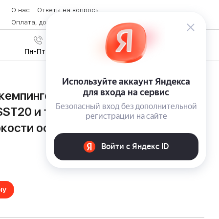
О нас
Ответы на вопросы
Оплата, доставка и возврат товара
Контакты
Вход
/
8 (800) 600-28-07
Регистрация
Пн-Пт с 9:00 до 19:00
кемпинговый фонарь Fenix CL27R с
SST20 и точной регулировкой
ркости освещения
ну