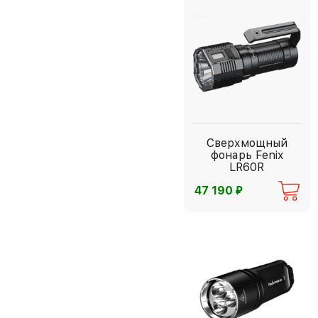
Сверхмощный
фонарь Fenix
LR60R
⃏
47 190