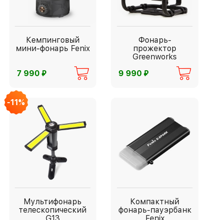
Кемпинговый
Фонарь-
мини-фонарь Fenix
прожектор
Greenworks
G82WLH
⃏
⃏
7 990
9 990
-11%
Мультифонарь
Компактный
телескопический
фонарь-пауэрбанк
G13
Fenix