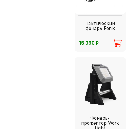
Тактический
фонарь Fenix
⃏
15 990
Фонарь-
прожектор Work
Light