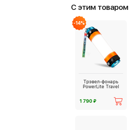
С этим товаро
-14%
Трэвел-фонарь
PowerLite Travel
⃏
1 790