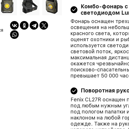
Комбо-фонарь с
светодиодом Lu
Фонарь оснащен трех
освещения на небольш
ся
красного света, кото
оценят охотники и ры
используется светоди
световой поток, яркос
максимальная дистанц
окажется чрезвычайно
поисково-спасательн
превышает 50 000 час
Поворотная руко
Fenix CL27R оснащен 
под любым нужным угл
под пологом палатки 
наклоном на любой го
одежде. Также на ру