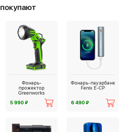
м покупают
Фонарь-
Фонарь-пауэрбанк
прожектор
Fenix E-CP
Greenworks
⃏
⃏
5 990
6 490