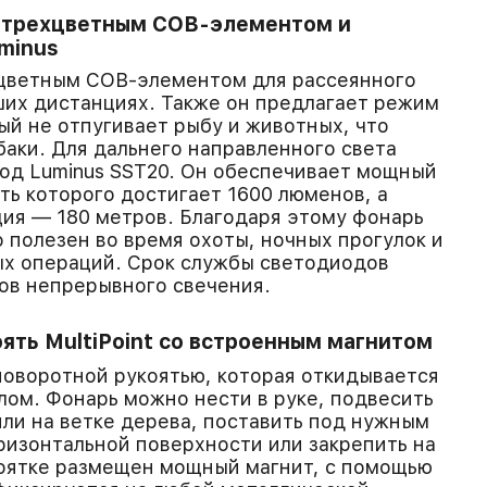
 трехцветным COB-элементом и
minus
цветным COB-элементом для рассеянного
их дистанциях. Также он предлагает режим
рый не отпугивает рыбу и животных, что
баки. Для дальнего направленного света
од Luminus SST20. Он обеспечивает мощный
ть которого достигает 1600 люменов, а
ия — 180 метров. Благодаря этому фонарь
 полезен во время охоты, ночных прогулок и
ых операций. Срок службы светодиодов
ов непрерывного свечения.
ять MultiPoint со встроенным магнитом
поворотной рукоятью, которая откидывается
ом. Фонарь можно нести в руке, подвесить
или на ветке дерева, поставить под нужным
ризонтальной поверхности или закрепить на
коятке размещен мощный магнит, с помощью