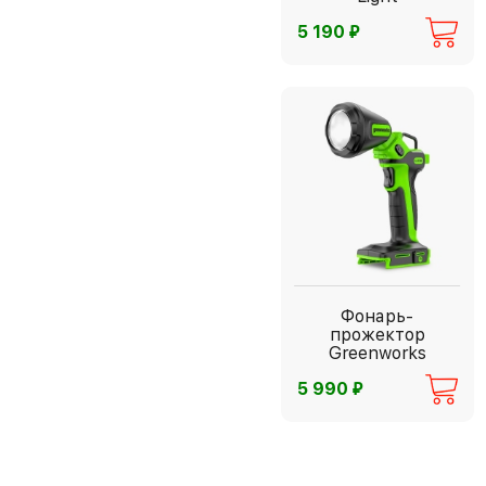
⃏
5 190
Фонарь-
прожектор
Greenworks
⃏
5 990