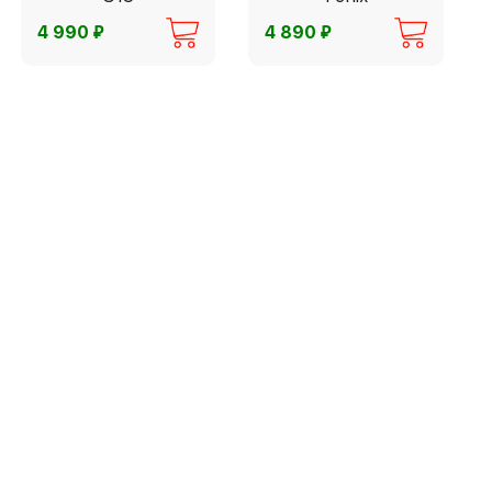
⃏
⃏
4 990
4 890