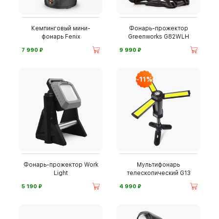
Кемпинговый мини-
Фонарь-прожектор
фонарь Fenix
Greenworks G82WLH
⃏
⃏
7 990
9 990
-11%
Фонарь-прожектор Work
Мультифонарь
Light
телескопический G13
⃏
⃏
5 190
4 990