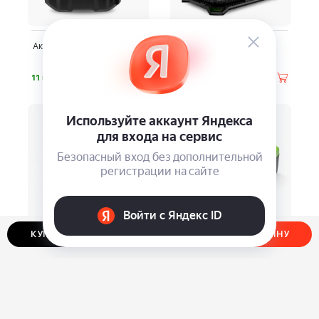
Аккумуляторный пылесос
Автокомпрессор
WORX WX031.9
Greenworks
⃏
⃏
11 590
8 990
КУПИТЬ В ОДИН КЛИК
ДОБАВИТЬ В КОРЗИНУ
5 салфеток Novelizer,
Зарядка Greenworks 24 В
оранжевый цвет
4 А
⃏
⃏
1 875
4 990