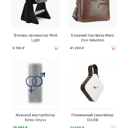
Фонарь-прожектор Work
Кожаный портфель Mano
Light
Don Valentino
⃏
⃏
5 190
41 200
Мужской мастурбатор
Плазменный санитайзер
Kiiroo Onyx+
Dr.USB
⃏
⃏
29 490
22 500