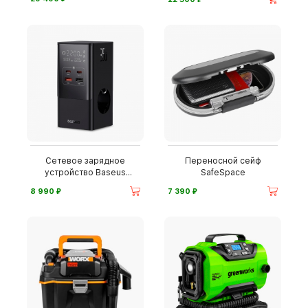
Сетевое зарядное
Переносной сейф
устройство Baseus
SafeSpace
PowerCombo
⃏
⃏
8 990
7 390