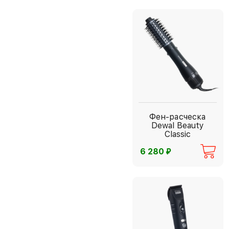
Фен-расческа
Dewal Beauty
Classic
⃏
6 280