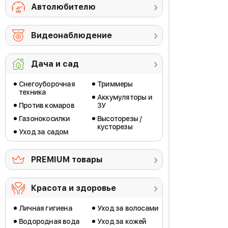
Автолюбителю
Видеонаблюдение
Дача и сад
Снегоуборочная
Триммеры
техника
Аккумуляторы и
Против комаров
ЗУ
Газонокосилки
Высоторезы /
кусторезы
Уход за садом
PREMIUM товары
Красота и здоровье
Личная гигиена
Уход за волосами
Водородная вода
Уход за кожей