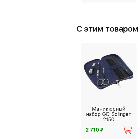
С этим товаро
Маникюрный
набор GD Solingen
2150
⃏
2 710