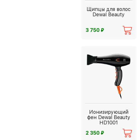
Щипцы для волос
Dewal Beauty
⃏
3 750
Ионизирующий
фен Dewal Beauty
HD1001
⃏
2 350