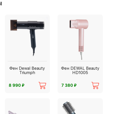
ы
Фен Dewal Beauty
Фен DEWAL Beauty
Triumph
HD1005
⃏
⃏
8 990
7 380