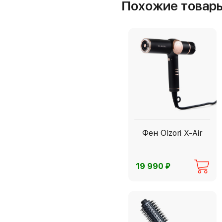
Похожие товар
Фен Olzori X-Air
⃏
19 990