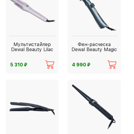
Мультистайлер
Фен-расческа
Dewal Beauty Lilac
Dewal Beauty Magic
⃏
⃏
5 310
4 990