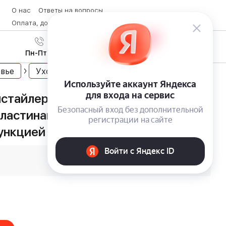
О нас
Ответы на вопросы
Оплата, доставка и возврат товара
Контакты
Вход
/
8 (800) 600-28-07
Регистрация
Пн-Пт с 9:00 до 19:00
вье
Уход за волосами
тайлер Dewal Beauty Lily с
ластинами, точной регулировкой
ункцией охлаждения