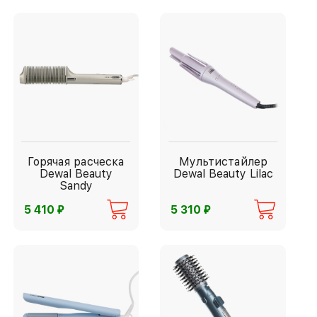
Горячая расческа
Мультистайлер
Dewal Beauty
Dewal Beauty Lilac
Sandy
⃏
⃏
5 410
5 310