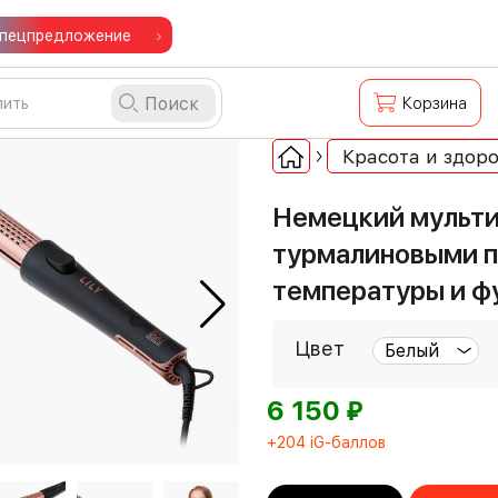
пецпредложение
Поиск
Корзина
Красота и здоро
Немецкий мультис
турмалиновыми п
температуры и ф
Цвет
⃏
6 150
+204 iG-баллов