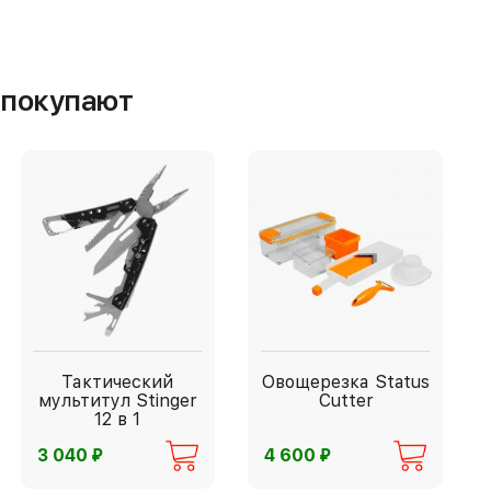
м покупают
Тактический
Овощерезка Status
мультитул Stinger
Cutter
12 в 1
⃏
⃏
3 040
4 600