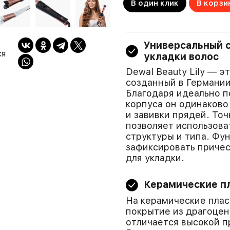
В один клик
В корзи
Универсальный с
ся
укладки волос
Dewal Beauty Lily — э
созданный в Германии
Благодаря идеально 
корпуса он одинаково
и завивки прядей. То
позволяет использова
структуры и типа. Фу
зафиксировать причес
для укладки.
Керамические п
На керамические пла
покрытие из драгоцен
отличается высокой п