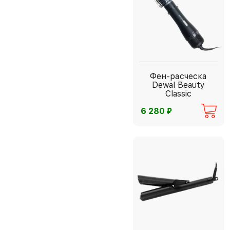
Фен-расческа
Dewal Beauty
Classic
⃏
6 280