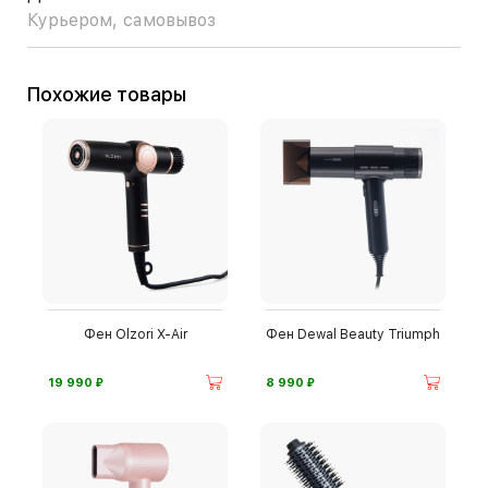
Курьером, самовывоз
Похожие товары
Фен Olzori X-Air
Фен Dewal Beauty Triumph
⃏
⃏
19 990
8 990