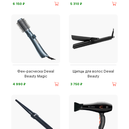
⃏
⃏
6 150
5 310
Фен-расческа Dewal
Щипцы для волос Dewal
Beauty Magic
Beauty
⃏
⃏
4 990
3 750