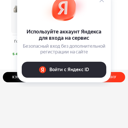
Горячая расческа Dewal
Beauty Sandy
⃏
5 410
КУПИТЬ В ОДИН КЛИК
ДОБАВИТЬ В КОРЗИНУ