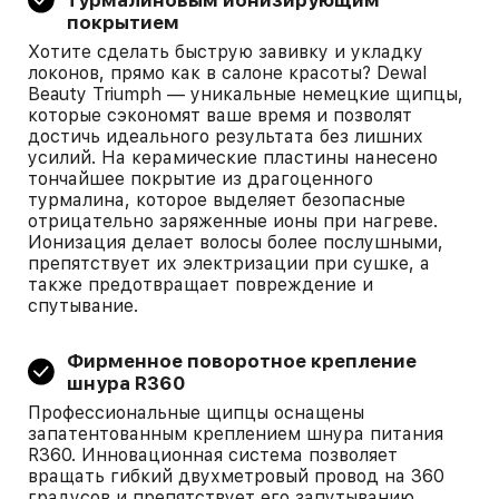
турмалиновым ионизирующим
покрытием
Хотите сделать быструю завивку и укладку
локонов, прямо как в салоне красоты? Dewal
Beauty Triumph — уникальные немецкие щипцы,
которые сэкономят ваше время и позволят
достичь идеального результата без лишних
усилий. На керамические пластины нанесено
тончайшее покрытие из драгоценного
турмалина, которое выделяет безопасные
отрицательно заряженные ионы при нагреве.
Ионизация делает волосы более послушными,
препятствует их электризации при сушке, а
также предотвращает повреждение и
спутывание.
Фирменное поворотное крепление
шнура R360
Профессиональные щипцы оснащены
запатентованным креплением шнура питания
R360. Инновационная система позволяет
вращать гибкий двухметровый провод на 360
градусов и препятствует его запутыванию.