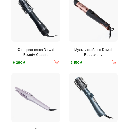
Фен-расческа Dewal
Мультистайлер Dewal
Beauty Classic
Beauty Lily
⃏
⃏
6 280
6 150