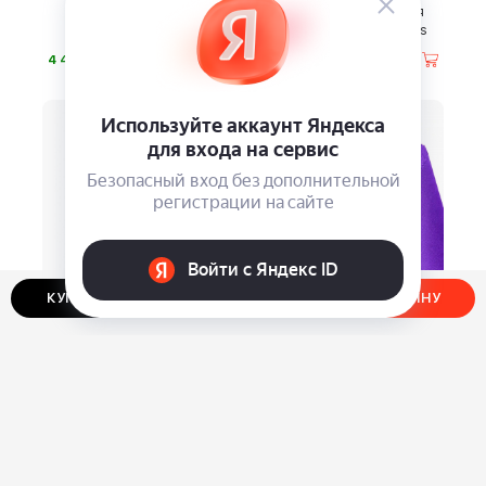
Умная зубная щетка
Сменные кассеты для
Oclean X Pro Digital
бритвы Olzori Wellskins
⃏
⃏
4 490
1 090
КУПИТЬ В ОДИН КЛИК
ДОБАВИТЬ В КОРЗИНУ
Ароматический диск
Японская салфетка из
KAORI с эфирными
микроволокна Novelizer
маслами
XL
⃏
⃏
390
325