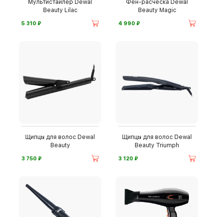
Мультистайлер Dewal
Фен-расческа Dewal
Beauty Lilac
Beauty Magic
⃏
⃏
5 310
4 990
Щипцы для волос Dewal
Щипцы для волос Dewal
Beauty
Beauty Triumph
⃏
⃏
3 750
3 120