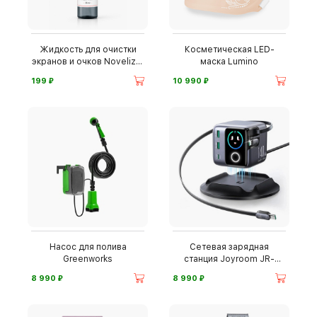
Жидкость для очистки
Косметическая LED-
экранов и очков Novelizer
маска Lumino
OptiClean Premium
⃏
⃏
199
10 990
Насос для полива
Сетевая зарядная
Greenworks
станция Joyroom JR-
TRD01
⃏
⃏
8 990
8 990