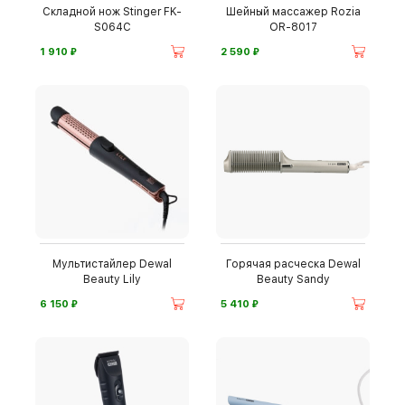
Складной нож Stinger FK-
Шейный массажер Rozia
S064C
OR-8017
⃏
⃏
1 910
2 590
Мультистайлер Dewal
Горячая расческа Dewal
Beauty Lily
Beauty Sandy
⃏
⃏
6 150
5 410