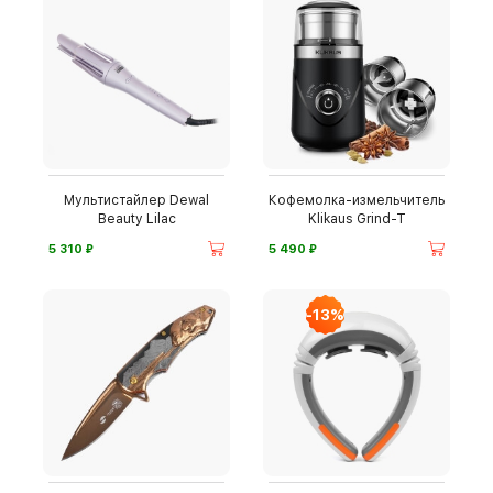
Мультистайлер Dewal
Кофемолка-измельчитель
Beauty Lilac
Klikaus Grind-T
⃏
⃏
5 310
5 490
-13%