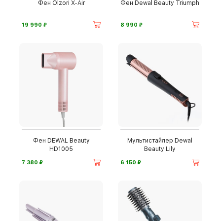
Фен Olzori X-Air
Фен Dewal Beauty Triumph
⃏
⃏
19 990
8 990
Фен DEWAL Beauty
Мультистайлер Dewal
HD1005
Beauty Lily
⃏
⃏
7 380
6 150