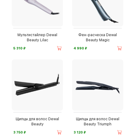
Мультистайлер Dewal
Фен-расческа Dewal
Beauty Lilac
Beauty Magic
⃏
⃏
5 310
4 990
Щипцы для волос Dewal
Щипцы для волос Dewal
Beauty
Beauty Triumph
⃏
⃏
3 750
3 120