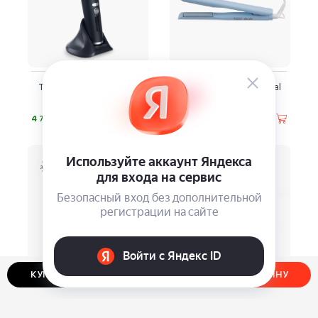
Триммер Dewal Beauty
Щипцы для волос Dewal
HC9011
Beauty HI2130
⃏
⃏
4 720
4 690
КУПИТЬ В ОДИН КЛИК
ДОБАВИТЬ В КОРЗИНУ
Фен-расческа Dewal
Мультитриммер Dewal
Beauty Magic
Beauty HC9007
⃏
⃏
4 990
4 390