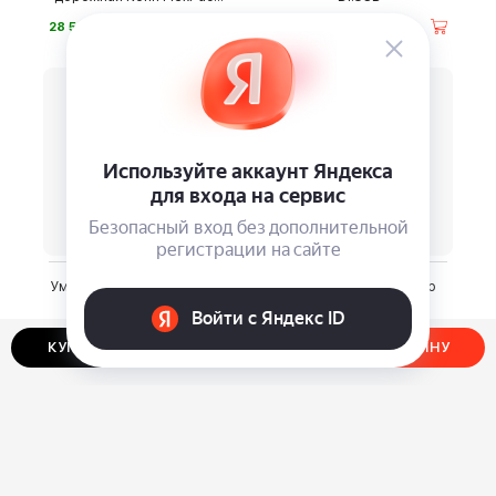
Go
⃏
⃏
28 500
22 500
Умный увлажнитель Steba
Органайзер-несессер
LB 7
Wenger
⃏
⃏
18 150
5 560
КУПИТЬ В ОДИН КЛИК
ДОБАВИТЬ В КОРЗИНУ