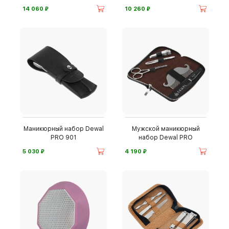
⃏
⃏
14 060
10 260
Маникюрный набор Dewal
Мужской маникюрный
PRO 901
набор Dewal PRO
⃏
⃏
5 030
4 190