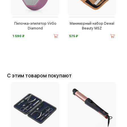
Пилочка-эпилятор VirGo
Маникюрный набор Dewal
Diamond
Beauty MSZ
⃏
⃏
1 590
575
С этим товаром покупают