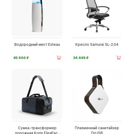
Водородный мист Esteau
Кресло Samurai SL-2.04
⃏
⃏
45 600
34 449
Сумка-трансформер
Плазменный санитайзер
дорожная Korin FlexPack
Dr.USB