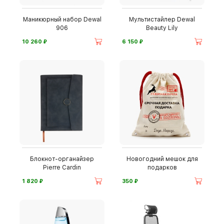
Маникюрный набор Dewal
Мультистайлер Dewal
906
Beauty Lily
⃏
⃏
10 260
6 150
Блокнот-органайзер
Новогодний мешок для
Pierre Cardin
подарков
⃏
⃏
1 820
350