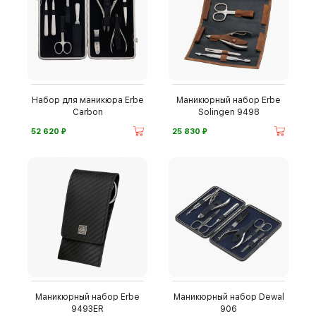
Набор для маникюра Erbe
Маникюрный набор Erbe
Carbon
Solingen 9498
⃏
⃏
52 620
25 830
Маникюрный набор Erbe
Маникюрный набор Dewal
9493ER
906