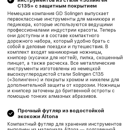
инструментов из стали «Золинген
С135» с защитным покрытием
Немецкая компания GD Solingen выпускает
первоклассные инструменты для маникюра и
педикюра, которые используются ведущими
профессионалами индустрии красоты. Теперь
они доступны и в составе компактного
дорожного набора, который удобно брать с
собой в деловые поездки и путешествия. В
комплект входят маникюрные ножницы,
книпсер (кусачки для ногтей), пилка, скошенный
пинцет, а также расческа. Все металлические
инструменты изготовлены из немецкой
высокоуглеродистой стали Solingen С135
(«Золинген») и покрыты хромом и никелем для
дополнительной защиты от коррозии. Ножницы
и книпсер заточены до бритвенной остроты с
помощью тонких алмазных абразивов.
Прочный футляр из водостойкой
экокожи Áltona
Компактный футляр для хранения инструментов
выполнен из материала Áltona — долговечной