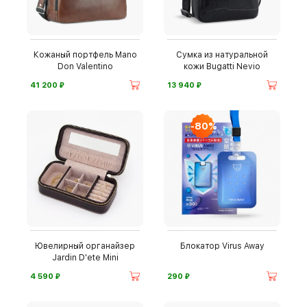
Кожаный портфель Mano
Сумка из натуральной
Don Valentino
кожи Bugatti Nevio
⃏
⃏
41 200
13 940
-80%
Ювелирный органайзер
Блокатор Virus Away
Jardin D'ete Mini
⃏
⃏
4 590
290