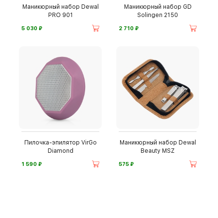
Маникюрный набор Dewal
Маникюрный набор GD
PRO 901
Solingen 2150
⃏
⃏
5 030
2 710
Пилочка-эпилятор VirGo
Маникюрный набор Dewal
Diamond
Beauty MSZ
⃏
⃏
1 590
575