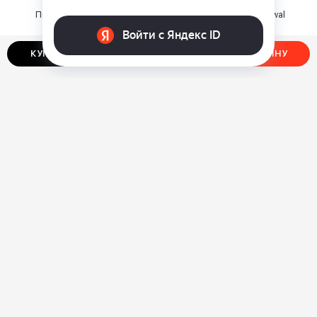
Пилочка-эпилятор VirGo
Маникюрный набор Dewal
Diamond
Beauty MSZ
⃏
⃏
1 590
575
КУПИТЬ В ОДИН КЛИК
ДОБАВИТЬ В КОРЗИНУ
О нас