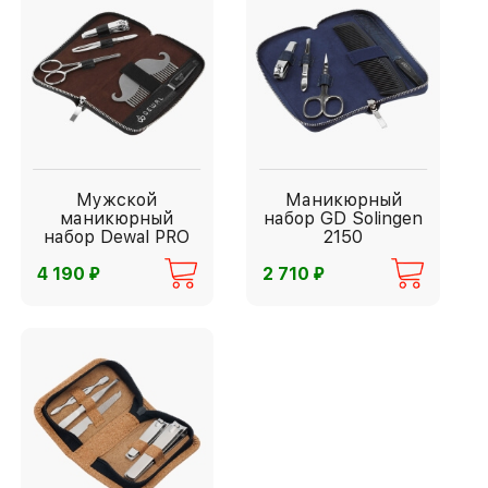
Мужской
Маникюрный
маникюрный
набор GD Solingen
набор Dewal PRO
2150
⃏
⃏
4 190
2 710