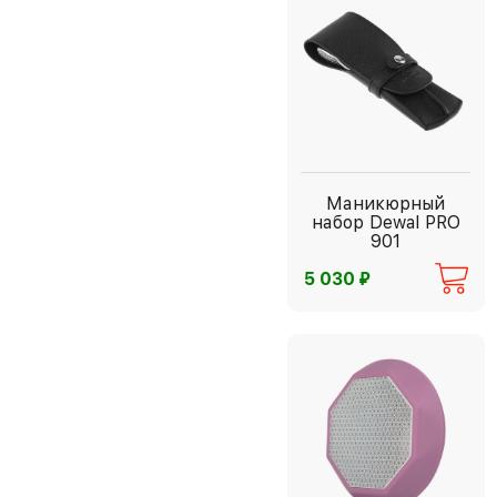
Маникюрный
набор Dewal PRO
901
⃏
5 030