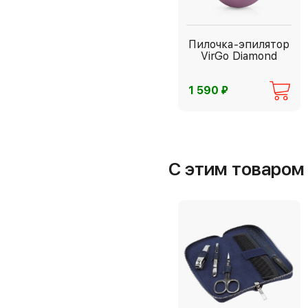
Пилочка-эпилятор
VirGo Diamond
⃏
1 590
С этим товаро