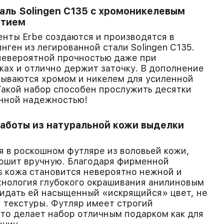
аль Solingen С135 с хромоникелевым
ытием
нты Erbe создаются и производятся в
нген из легированной стали Solingen С135.
невероятной прочностью даже при
ках и отлично держит заточку. В дополнение
рываются хромом и никелем для усиленной
Такой набор способен прослужить десятки
енной надежностью!
аботы из натуральной кожи выделки
 в роскошном футляре из воловьей кожи,
рошит вручную. Благодаря фирменной
rs кожа становится невероятно нежной и
ехнология глубокого окрашивания анилиновым
идать ей насыщенный «искрящийся» цвет, не
 текстуры. Футляр имеет строгий
то делает набор отличным подарком как для