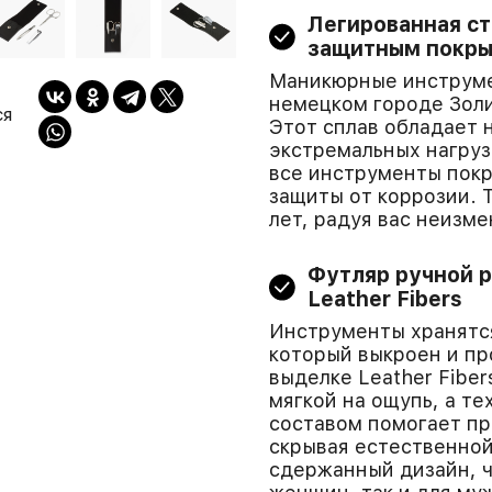
Легированная ст
защитным покр
Маникюрные инструме
немецком городе Золи
ся
Этот сплав обладает 
экстремальных нагруз
все инструменты пок
защиты от коррозии. 
лет, радуя вас неизм
Футляр ручной р
Leather Fibers
Инструменты хранятся
который выкроен и п
выделке Leather Fibe
мягкой на ощупь, а т
составом помогает пр
скрывая естественной
сдержанный дизайн, ч