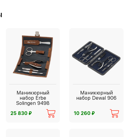
ы
Маникюрный
Маникюрный
набор Erbe
набор Dewal 906
Solingen 9498
⃏
⃏
25 830
10 260