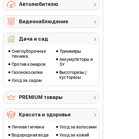
Автолюбителю
Видеонаблюдение
Дача и сад
Снегоуборочная
Триммеры
техника
Аккумуляторы и
Против комаров
ЗУ
Газонокосилки
Высоторезы /
кусторезы
Уход за садом
PREMIUM товары
Красота и здоровье
Личная гигиена
Уход за волосами
Водородная вода
Уход за кожей