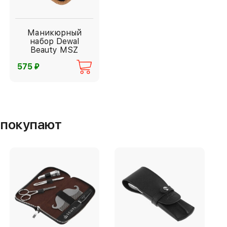
Маникюрный
набор Dewal
Beauty MSZ
⃏
575
м покупают