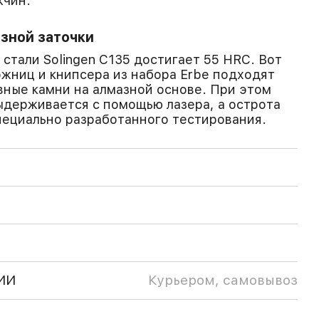
жчин.
зной заточки
стали Solingen С135 достигает 55 HRC. Вот
ожниц и книпсера из набора Erbe подходят
вные камни на алмазной основе. При этом
выдерживается с помощью лазера, а острота
пециально разработанного тестирования.
ИИ
Курьером, самовывоз