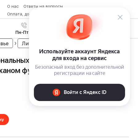
О нас
Ответы на вопросы
Оплата, доставка и возврат товара
Контакты
Вход
/
8 (800) 600-28-07
Регистрация
Пн-Пт с 9:00 до 19:00
вье
Личная гигиена
нальных маникюрных инструментов
жаном футляре ручной работы, 3
ну