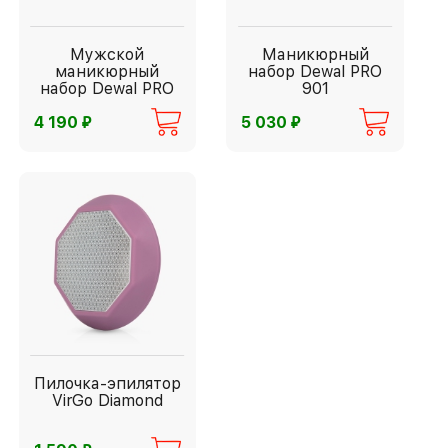
Мужской
Маникюрный
маникюрный
набор Dewal PRO
набор Dewal PRO
901
⃏
⃏
4 190
5 030
Пилочка-эпилятор
VirGo Diamond