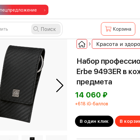
пецпредложение
Поиск
Корзина
Красота и здоро
Набор профессио
Erbe 9493ER в ко
предмета
⃏
14 060
+618 iG-баллов
В один клик
В корзи