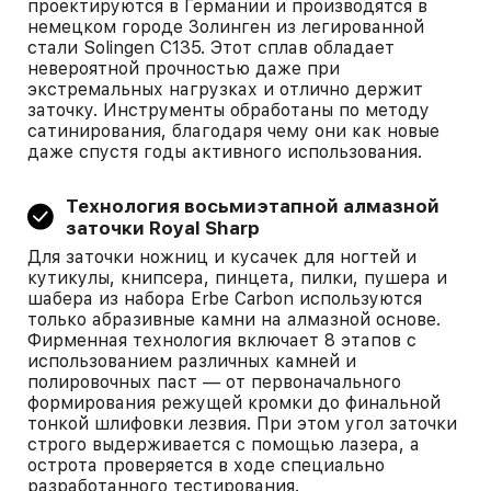
проектируются в Германии и производятся в
немецком городе Золинген из легированной
стали Solingen С135. Этот сплав обладает
невероятной прочностью даже при
экстремальных нагрузках и отлично держит
заточку. Инструменты обработаны по методу
сатинирования, благодаря чему они как новые
даже спустя годы активного использования.
Технология восьмиэтапной алмазной
заточки Royal Sharp
Для заточки ножниц и кусачек для ногтей и
кутикулы, книпсера, пинцета, пилки, пушера и
шабера из набора Erbe Carbon используются
только абразивные камни на алмазной основе.
Фирменная технология включает 8 этапов с
использованием различных камней и
полировочных паст — от первоначального
формирования режущей кромки до финальной
тонкой шлифовки лезвия. При этом угол заточки
строго выдерживается с помощью лазера, а
острота проверяется в ходе специально
разработанного тестирования.