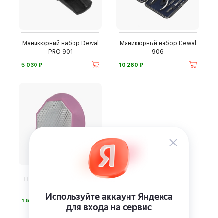
Маникюрный набор Dewal
Маникюрный набор Dewal
PRO 901
906
⃏
⃏
5 030
10 260
Пилочка-эпилятор VirGo
Diamond
⃏
1 590