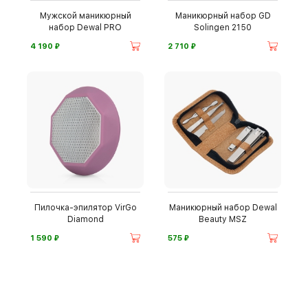
Мужской маникюрный
Маникюрный набор GD
набор Dewal PRO
Solingen 2150
⃏
⃏
4 190
2 710
Пилочка-эпилятор VirGo
Маникюрный набор Dewal
Diamond
Beauty MSZ
⃏
⃏
1 590
575