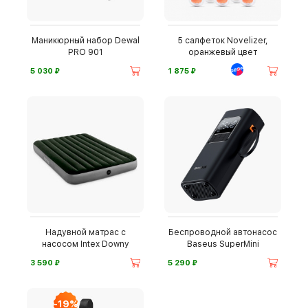
Маникюрный набор Dewal
5 салфеток Novelizer,
PRO 901
оранжевый цвет
⃏
⃏
5 030
1 875
Надувной матрас с
Беспроводной автонасос
насосом Intex Downy
Baseus SuperMini
⃏
⃏
3 590
5 290
-19%