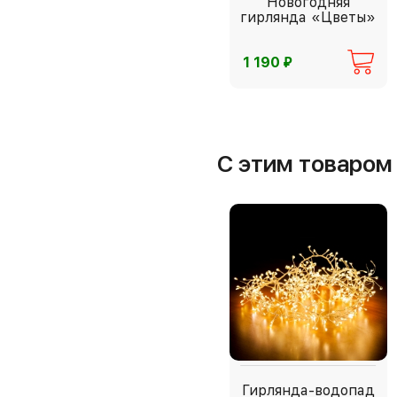
Новогодняя
гирлянда «Цветы»
⃏
1 190
С этим товаро
Гирлянда-водопад