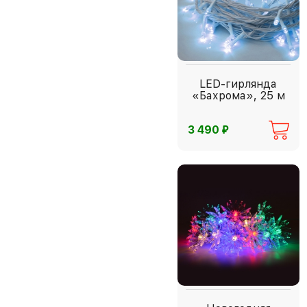
LED-гирлянда
«Бахрома», 25 м
⃏
3 490