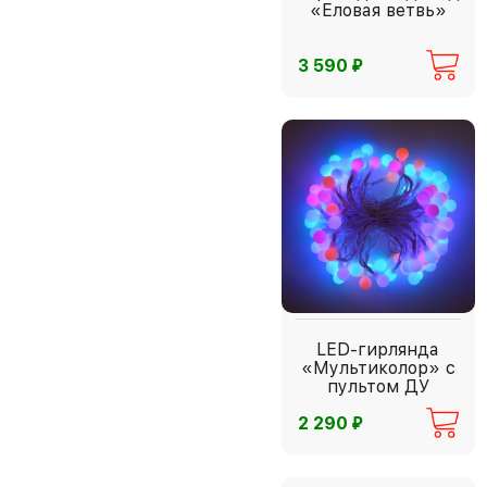
«Еловая ветвь»
⃏
3 590
LED-гирлянда
«Мультиколор» с
пультом ДУ
⃏
2 290