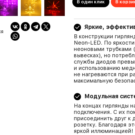
В один клик
В корзи
Яркие, эффекти
ся
В конструкции гирля
Neon-LED. По яркости
неоновыми трубками (
вывесках), но потребл
службы диодов превыш
и использованию мед
не нагреваются при р
максимальную безопа
Модульная сист
На концах гирлянды 
подключения. С их п
присоединить друг к д
розетку. Благодаря э
яркой иллюминацией!