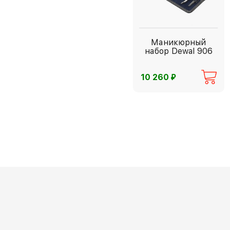
Маникюрный
набор Dewal 906
⃏
10 260