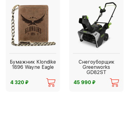
Бумажник Klondike
Снегоуборщик
1896 Wayne Eagle
Greenworks
GD82ST
⃏
⃏
4 320
45 990