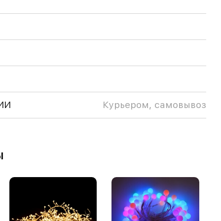
ИИ
Курьером, самовывоз
ы