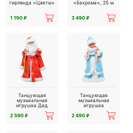
гирлянда «Цветы»
«Бахрома», 25 м
⃏
⃏
1 190
3 490
Танцующая
Танцующая
музыкальная
музыкальная
игрушка Дед
игрушка
Мороз
Снегурочка
⃏
⃏
2 590
2 490