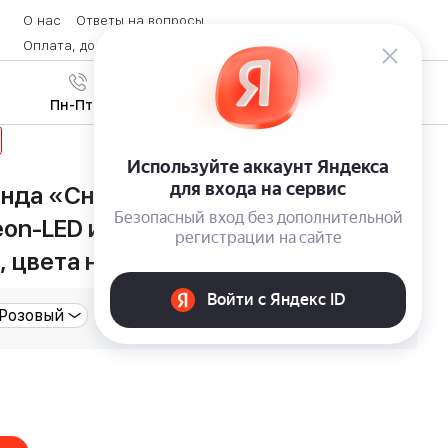
О нас
Ответы на вопросы
Оплата, доставка и возврат товара
Контакты
Вход
/
8 (800) 600-28-07
Регистрация
Пн-Пт с 9:00 до 19:00
янда «Снежинки» с яркими
on-LED и модульной системой
, цвета на выбор