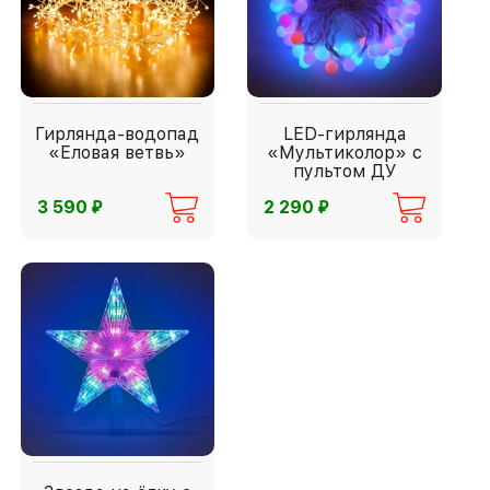
Гирлянда-водопад
LED-гирлянда
«Еловая ветвь»
«Мультиколор» с
пультом ДУ
⃏
⃏
3 590
2 290