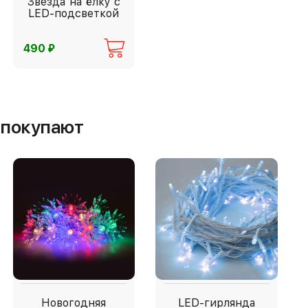
Звезда на ёлку с
LED-подсветкой
⃏
490
м покупают
Новогодняя
LED-гирлянда