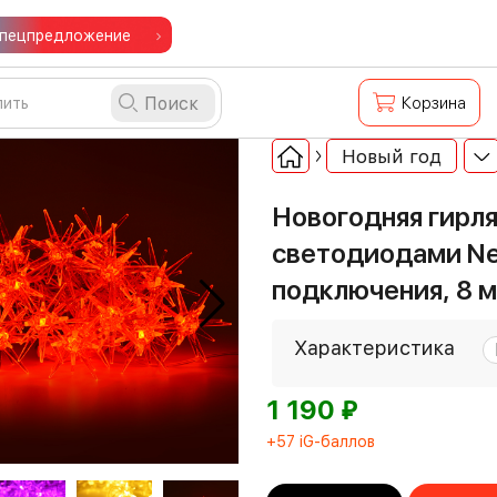
пецпредложение
Поиск
Корзина
Новый год
Новогодняя гирл
светодиодами Ne
подключения, 8 м
Характеристика
⃏
1 190
+57 iG-баллов