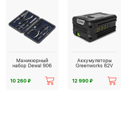
Маникюрный
Аккумуляторы
набор Dewal 906
Greenworks 82V
⃏
⃏
10 260
12 990