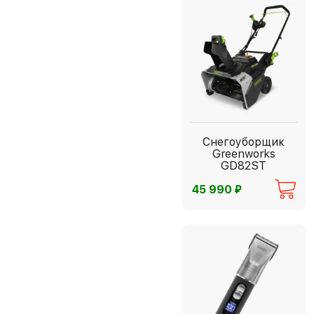
Снегоуборщик
Greenworks
GD82ST
⃏
45 990