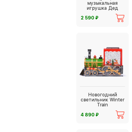
музыкальная
игрушка Дед
Мороз
⃏
2 590
Новогодний
светильник Winter
Train
⃏
4 890