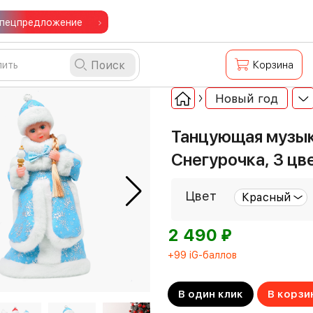
пецпредложение
Поиск
Корзина
Новый год
Танцующая музыка
Снегурочка, 3 цв
Цвет
⃏
2 490
+99 iG-баллов
В один клик
В корзи