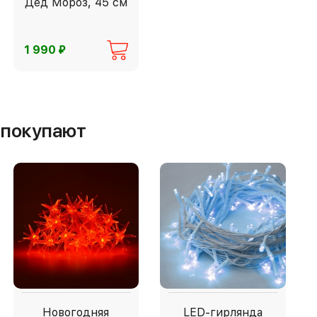
Дед Мороз, 45 см
⃏
1 990
м покупают
Новогодняя
LED-гирлянда