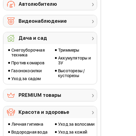
Автолюбителю
Видеонаблюдение
Дача и сад
Снегоуборочная
Триммеры
техника
Аккумуляторы и
Против комаров
ЗУ
Газонокосилки
Высоторезы /
кусторезы
Уход за садом
PREMIUM товары
Красота и здоровье
Личная гигиена
Уход за волосами
Водородная вода
Уход за кожей