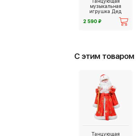
Танцующая
музыкальная
игрушка Дед
Мороз
⃏
2 590
С этим товаро
Танцующая