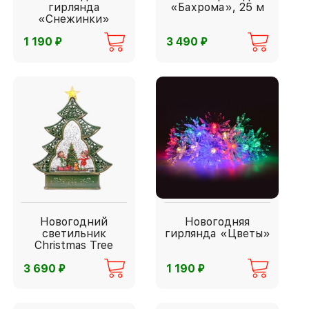
гирлянда
«Бахрома», 25 м
«Снежинки»
⃏
⃏
1 190
3 490
Новогодний
Новогодняя
светильник
гирлянда «Цветы»
Christmas Tree
⃏
⃏
3 690
1 190