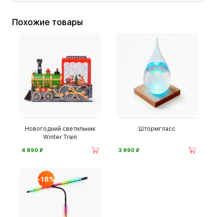
Похожие товары
Новогодний светильник
Штормгласс
Winter Train
⃏
⃏
4 890
3 990
-18%