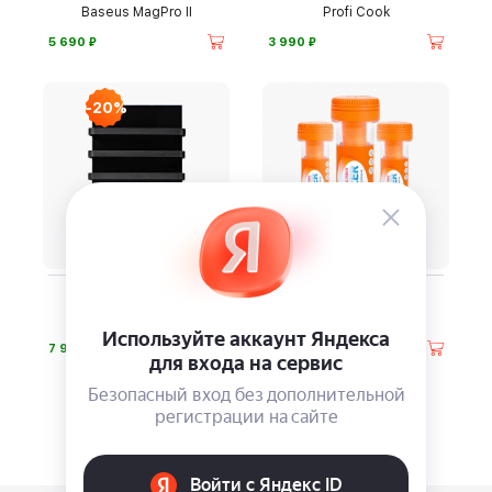
Baseus MagPro II
Profi Cook
⃏
⃏
5 690
3 990
-20%
Полотенцесушитель
3 салфетки Novelizer,
«Теплофон»
оранжевый цвет
⃏
⃏
7 990
1 070