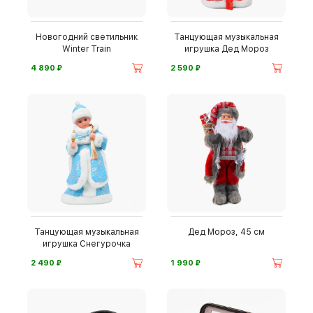
Новогодний светильник
Танцующая музыкальная
Winter Train
игрушка Дед Мороз
⃏
⃏
4 890
2 590
Танцующая музыкальная
Дед Мороз, 45 см
игрушка Снегурочка
⃏
⃏
2 490
1 990