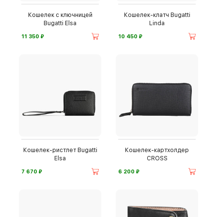
Кошелек с ключницей
Кошелек-клатч Bugatti
Bugatti Elsa
Linda
⃏
⃏
11 350
10 450
Кошелек-ристлет Bugatti
Кошелек-картхолдер
Elsa
CROSS
⃏
⃏
7 670
6 200