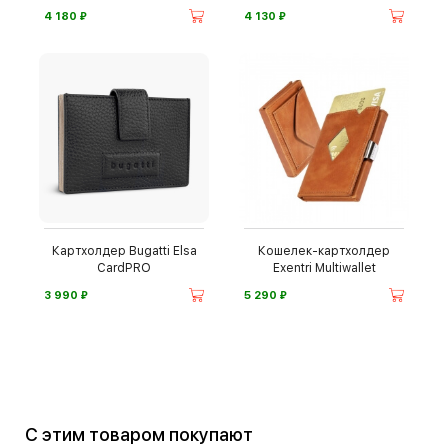
⃏
⃏
4 180
4 130
Картхолдер Bugatti Elsa
Кошелек-картхолдер
CardPRO
Exentri Multiwallet
⃏
⃏
3 990
5 290
С этим товаром покупают