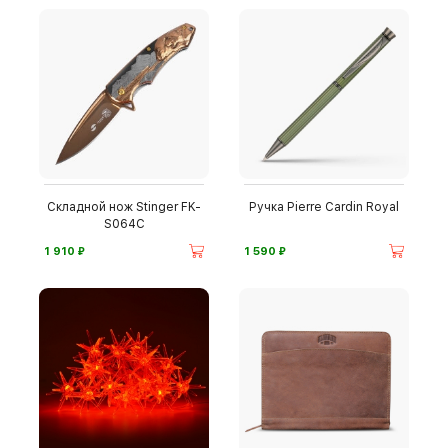
Складной нож Stinger FK-
Ручка Pierre Cardin Royal
S064C
⃏
⃏
1 910
1 590