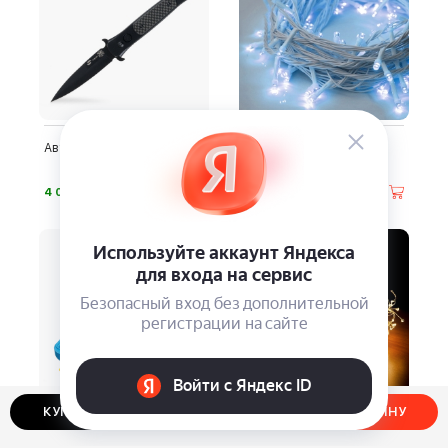
Автоматический складной
LED-гирлянда
нож Stinger FK-H126
«Бахрома», 25 м
⃏
⃏
4 080
3 490
КУПИТЬ В ОДИН КЛИК
ДОБАВИТЬ В КОРЗИНУ
Набор инструментов
Гирлянда-водопад
Stinger NST028016
«Еловая ветвь»