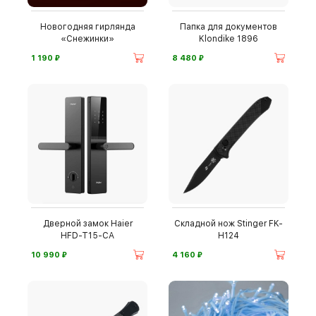
Новогодняя гирлянда
Папка для документов
«Снежинки»
Klondike 1896
⃏
⃏
1 190
8 480
Дверной замок Haier
Складной нож Stinger FK-
HFD-T15-CA
H124
⃏
⃏
10 990
4 160