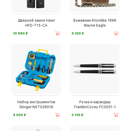
Дверной замок Haier
Бумажник Klondike 1896
HFD-T15-CA
Wayne Eagle
⃏
⃏
10 990
4 320
Набор инструментов
Ручка и карандаш
Stinger NST028016
FranklinCovey FC0031-1
⃏
⃏
4 000
3 130