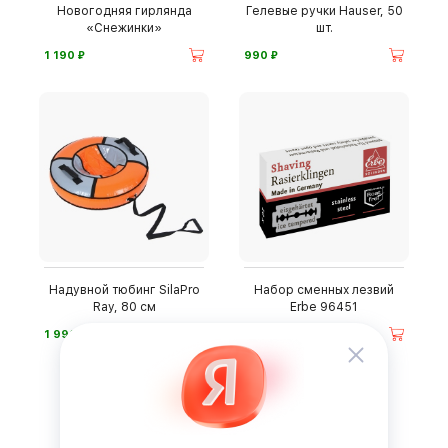
Новогодняя гирлянда
Гелевые ручки Hauser, 50
«Снежинки»
шт.
⃏
⃏
1 190
990
Надувной тюбинг SilaPro
Набор сменных лезвий
Ray, 80 см
Erbe 96451
⃏
⃏
1 990
790