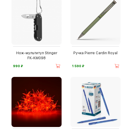
Нож-мультитул Stinger
Ручка Pierre Cardin Royal
FK-KM098
⃏
⃏
990
1 590