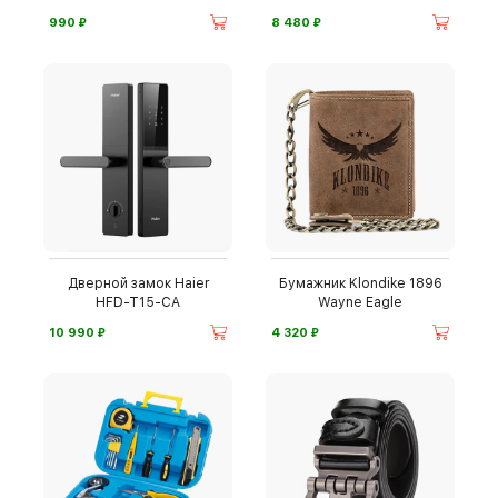
⃏
⃏
990
8 480
Дверной замок Haier
Бумажник Klondike 1896
HFD-T15-CA
Wayne Eagle
⃏
⃏
10 990
4 320