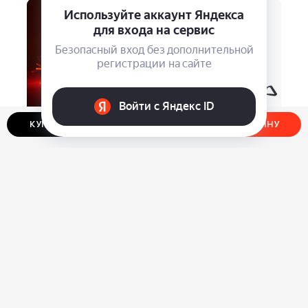
КУПИТЬ В ОДИН КЛИК
ДОБАВИТЬ В КОРЗИНУ
Новогодняя гирлянда
Надувной тюбинг SilaPro
«Снежинки»
Ray, 80 см
⃏
⃏
1 190
1 990