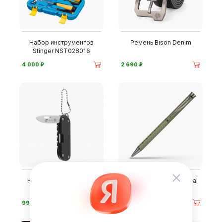
Набор инструментов
Ремень Bison Denim
Stinger NST028016
⃏
⃏
4 000
2 690
Нож-мультитул Stinger
Ручка Pierre Cardin Royal
FK-KM098
⃏
⃏
990
1 590