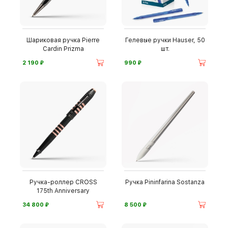
Шариковая ручка Pierre
Гелевые ручки Hauser, 50
Cardin Prizma
шт.
⃏
⃏
2 190
990
Ручка-роллер CROSS
Ручка Pininfarina Sostanza
175th Anniversary
⃏
⃏
34 800
8 500