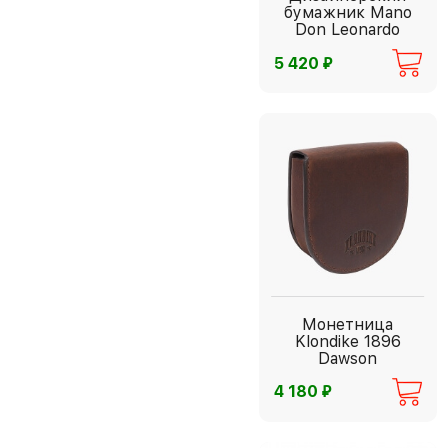
бумажник Mano
Don Leonardo
⃏
5 420
Монетница
Klondike 1896
Dawson
⃏
4 180