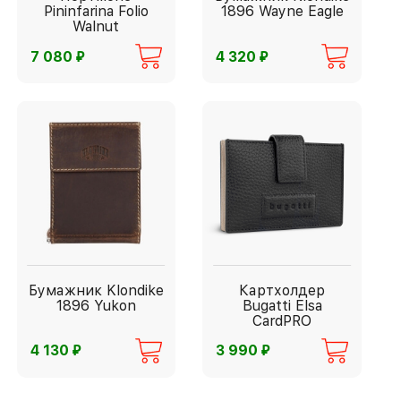
Pininfarina Folio
1896 Wayne Eagle
Walnut
⃏
⃏
7 080
4 320
Бумажник Klondike
Картхолдер
1896 Yukon
Bugatti Elsa
CardPRO
⃏
⃏
4 130
3 990