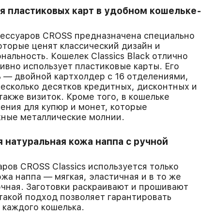
я пластиковых карт в удобном кошельке-
сессуаров CROSS предназначена специально
оторые ценят классический дизайн и
альность. Кошелек Classics Black отлично
тивно использует пластиковые карты. Его
 — двойной картхолдер с 16 отделениями,
есколько десятков кредитных, дисконтных и
также визиток. Кроме того, в кошельке
ния для купюр и монет, которые
жные металлические молнии.
я натуральная кожа наппа с ручной
аров CROSS Classics используется только
жа наппа — мягкая, эластичная и в то же
чная. Заготовки раскраивают и прошивают
 такой подход позволяет гарантировать
 каждого кошелька.