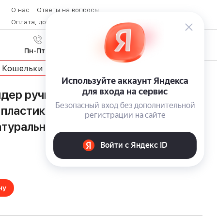
О нас
Ответы на вопросы
Оплата, доставка и возврат товара
Контакты
Вход
/
8 (800) 600-28-07
Регистрация
Пн-Пт с 9:00 до 19:00
Кошельки
дер ручной работы c 16
пластиковых карт CROSS Classics
натуральной кожи наппа
ну