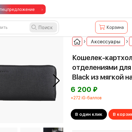
пецпредложение
Поиск
Корзина
Аксессуары
Кошелек-картхол
отделениями для 
Black из мягкой 
⃏
6 200
+272 iG-баллов
В один клик
В корзи