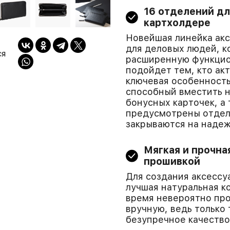
16 отделений дл
картхолдере
Новейшая линейка ак
для деловых людей, к
ся
расширенную функцион
подойдет тем, кто ак
ключевая особенность
способный вместить н
бонусных карточек, а 
предусмотрены отделе
закрываются на наде
Мягкая и прочна
прошивкой
Для создания аксессу
лучшая натуральная ко
время невероятно про
вручную, ведь только
безупречное качество