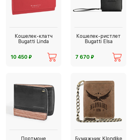
Кошелек-клатч
Кошелек-ристлет
Bugatti Linda
Bugatti Elsa
⃏
⃏
10 450
7 670
Портмоне
Бумажник Klondike