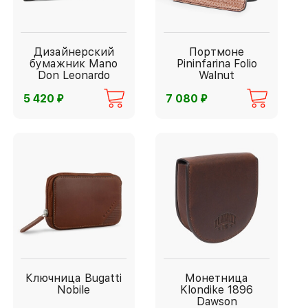
Дизайнерский
Портмоне
бумажник Mano
Pininfarina Folio
Don Leonardo
Walnut
⃏
⃏
5 420
7 080
Ключница Bugatti
Монетница
Nobile
Klondike 1896
Dawson