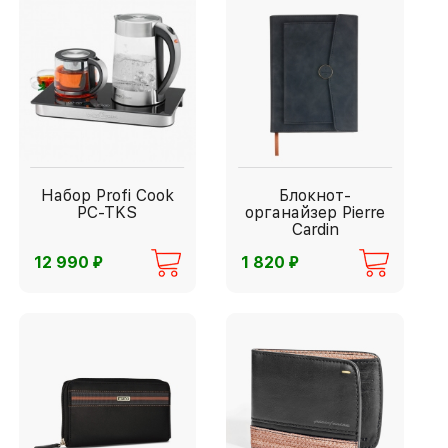
Набор Profi Cook
Блокнот-
PC-TKS
органайзер Pierre
Cardin
⃏
⃏
12 990
1 820