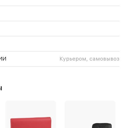
ИИ
Курьером, самовывоз
ы