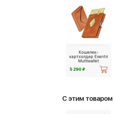
Кошелек-
картхолдер Exentri
Multiwallet
⃏
5 290
С этим товаро