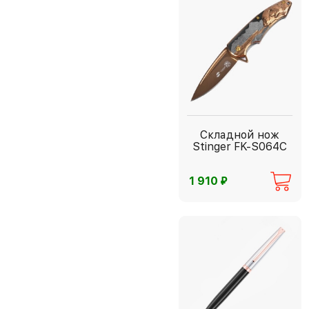
Складной нож
Stinger FK-S064C
⃏
1 910