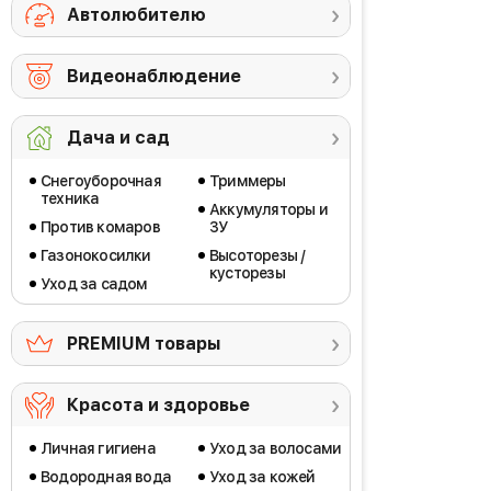
Автолюбителю
Видеонаблюдение
Дача и сад
Снегоуборочная
Триммеры
техника
Аккумуляторы и
Против комаров
ЗУ
Газонокосилки
Высоторезы /
кусторезы
Уход за садом
PREMIUM товары
Красота и здоровье
Личная гигиена
Уход за волосами
Водородная вода
Уход за кожей