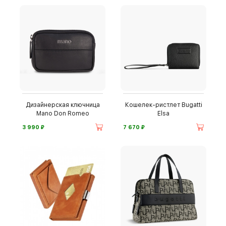
Дизайнерская ключница
Кошелек-ристлет Bugatti
Mano Don Romeo
Elsa
⃏
⃏
3 990
7 670