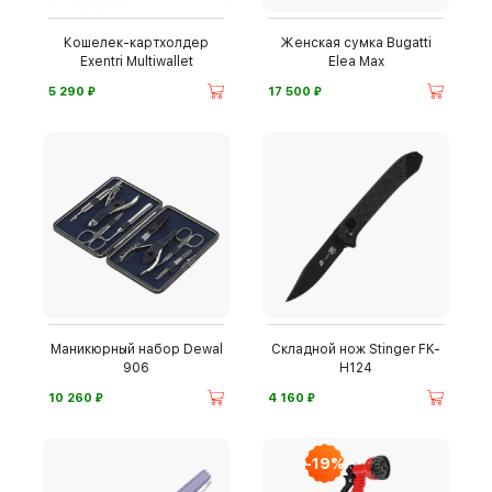
Кошелек-картхолдер
Женская сумка Bugatti
Exentri Multiwallet
Elea Max
⃏
⃏
5 290
17 500
Маникюрный набор Dewal
Складной нож Stinger FK-
906
H124
⃏
⃏
10 260
4 160
-19%