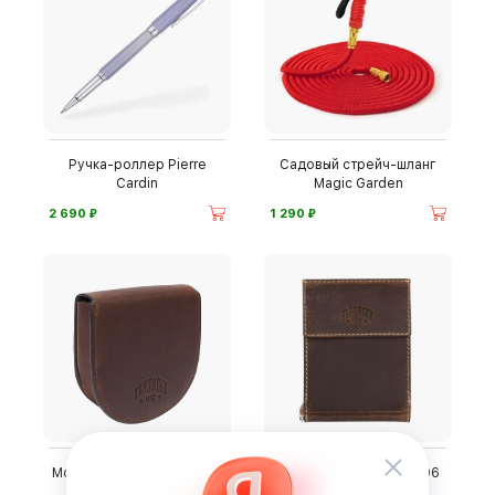
Ручка-роллер Pierre
Садовый стрейч-шланг
Cardin
Magic Garden
⃏
⃏
2 690
1 290
Монетница Klondike 1896
Бумажник Klondike 1896
Dawson
Yukon