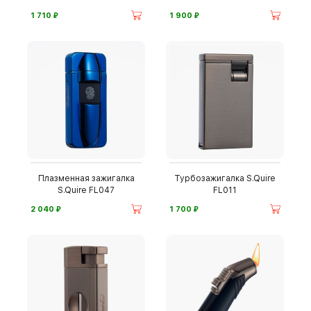
⃏
⃏
1 710
1 900
Плазменная зажигалка
Турбозажигалка S.Quire
S.Quire FL047
FL011
⃏
⃏
2 040
1 700