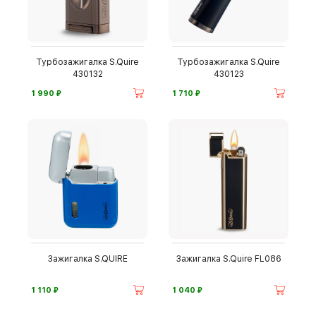
Турбозажигалка S.Quire
Турбозажигалка S.Quire
430132
430123
⃏
⃏
1 990
1 710
Зажигалка S.QUIRE
Зажигалка S.Quire FL086
⃏
⃏
1 110
1 040