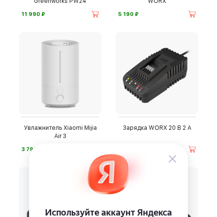
Greenworks PW24
WORX
⃏
⃏
11 990
5 190
Увлажнитель Xiaomi Mijia
Зарядка WORX 20 В 2 А
Air 3
⃏
⃏
3 790
3 390