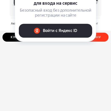
Аккумуляторы Greenworks
Нож-мультитул Stinger
24V
FK-GHKS002
⃏
⃏
2 990
1 100
КУПИТЬ В ОДИН КЛИК
ДОБАВИТЬ В КОРЗИНУ