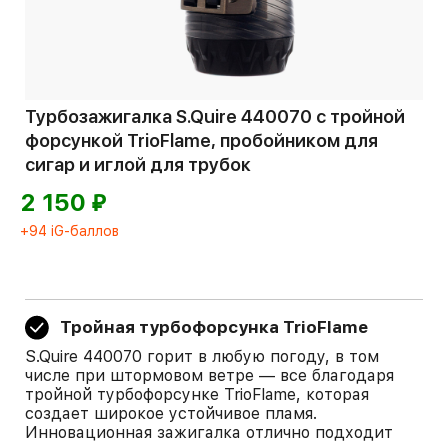
Турбозажигалка S.Quire 440070 с тройной
форсункой TrioFlame, пробойником для
сигар и иглой для трубок
⃏
2 150
+94 iG-баллов
Тройная турбофорсунка TrioFlame
S.Quire 440070 горит в любую погоду, в том
числе при штормовом ветре — все благодаря
тройной турбофорсунке TrioFlame, которая
создает широкое устойчивое пламя.
Инновационная зажигалка отлично подходит