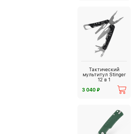
Тактический
мультитул Stinger
12 в 1
⃏
3 040