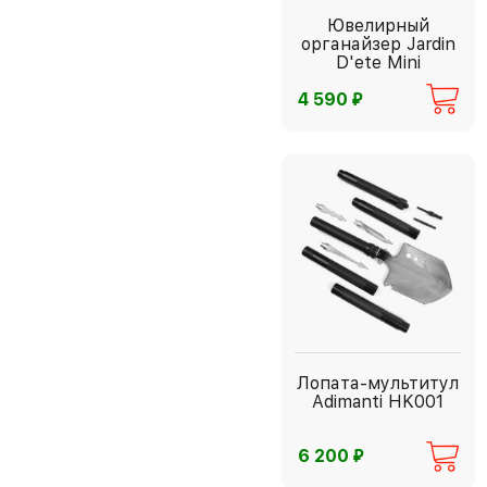
Ювелирный
органайзер Jardin
D'ete Mini
⃏
4 590
Лопата-мультитул
Adimanti HK001
⃏
6 200