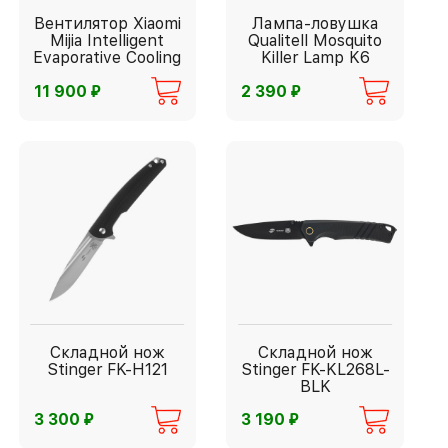
Вентилятор Xiaomi
Лампа-ловушка
Mijia Intelligent
Qualitell Mosquito
Evaporative Cooling
Killer Lamp K6
Fan
⃏
⃏
11 900
2 390
Складной нож
Складной нож
Stinger FK-H121
Stinger FK-KL268L-
BLK
⃏
⃏
3 300
3 190