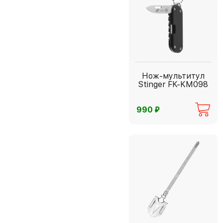
Нож-мультитул
Stinger FK-KM098
⃏
990