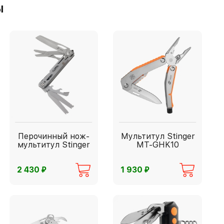
ы
Перочинный нож-
Мультитул Stinger
мультитул Stinger
MT-GHK10
⃏
⃏
2 430
1 930