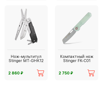
Нож-мультитул
Компактный нож
Stinger MT-GHK12
Stinger FK-C01
⃏
⃏
2 860
2 750