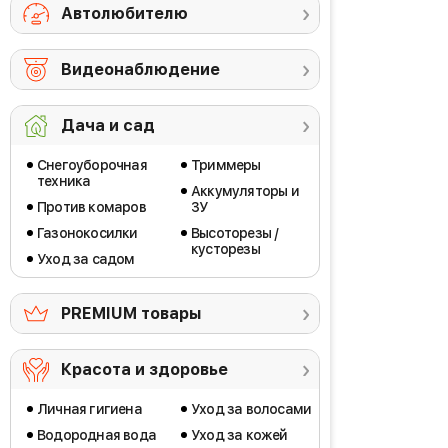
Автолюбителю
Видеонаблюдение
Дача и сад
Снегоуборочная
Триммеры
техника
Аккумуляторы и
Против комаров
ЗУ
Газонокосилки
Высоторезы /
кусторезы
Уход за садом
PREMIUM товары
Красота и здоровье
Личная гигиена
Уход за волосами
Водородная вода
Уход за кожей