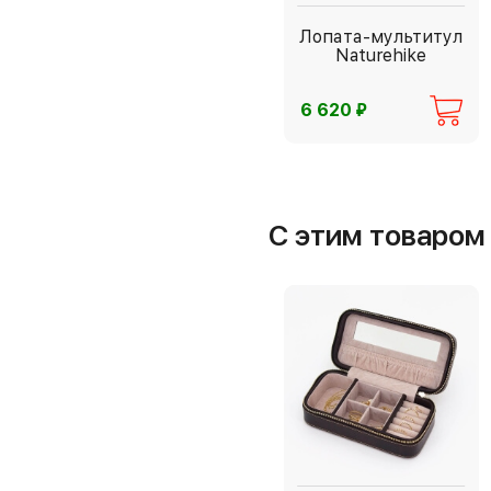
Лопата-мультитул
Naturehike
⃏
6 620
С этим товаро