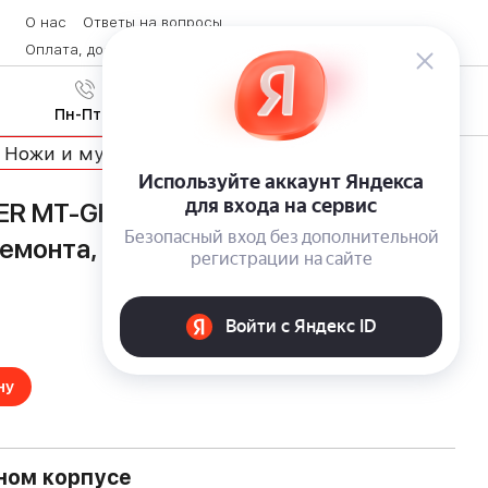
О нас
Ответы на вопросы
Оплата, доставка и возврат товара
Контакты
Вход
/
8 (800) 600-28-07
Регистрация
Пн-Пт с 9:00 до 19:00
Ножи и мультитулы
ER MT-GHK11-SGR — компактный
емонта, авто и отдыха
ну
ном корпусе