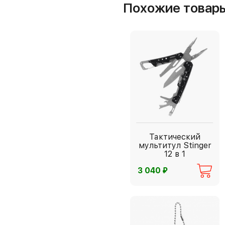
Похожие товар
Тактический
мультитул Stinger
12 в 1
⃏
3 040