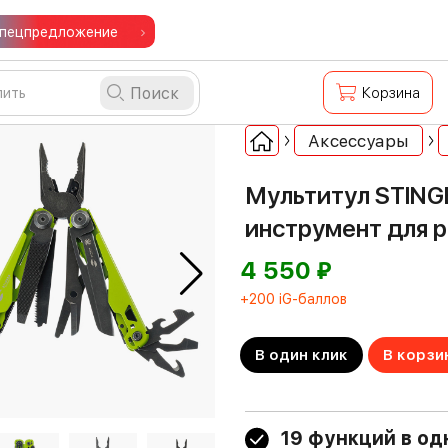
пецпредложение
Поиск
Корзина
Аксессуары
Мультитул STING
инструмент для р
⃏
4 550
+200 iG-баллов
В один клик
В корзи
19 функций в од