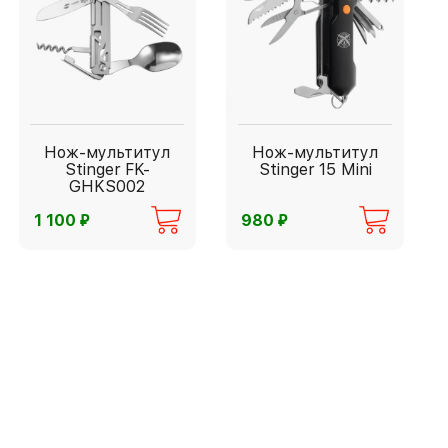
Нож-мультитул
Нож-мультитул
Stinger FK-
Stinger 15 Mini
GHKS002
⃏
⃏
1 100
980