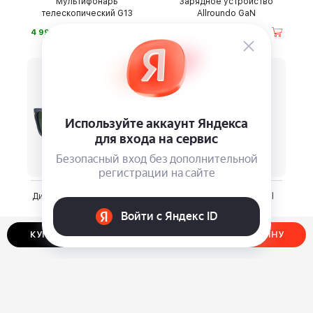
Мультифонарь
Зарядное устройство
телескопический G13
Allroundo GaN
⃏
⃏
4 990
5 490
Дизайнерские очки Zippo
Бритва-шейвер Dewal
OB226
Beauty Shave
⃏
⃏
3 290
2 690
КУПИТЬ В ОДИН КЛИК
ДОБАВИТЬ В КОРЗИНУ