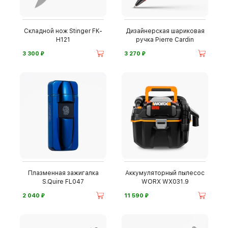
Складной нож Stinger FK-
Дизайнерская шариковая
H121
ручка Pierre Cardin
⃏
⃏
3 300
3 270
Плазменная зажигалка
Аккумуляторный пылесос
S.Quire FL047
WORX WX031.9
⃏
⃏
2 040
11 590