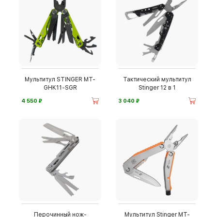
Мультитул STINGER MT-
Тактический мультитул
GHK11-SGR
Stinger 12 в 1
⃏
⃏
4 550
3 040
Перочинный нож-
Мультитул Stinger MT-