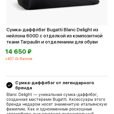
Сумка-даффлбэг Bugatti Blanc Delight из
нейлона 600D с отделкой из композитной
ткани Tarpaulin и отделением для обуви
⃏
14 650
+407 iG-баллов
Cумка-даффлбэг от легендарного
бренда
Blanc Delight — уникальная сумка-даффлбэг,
созданная мастерами Bugatti. Аксессуары этого
бренда недаром носят знаменитую итальянскую
фамилию. Как и одноименные роскошные
автомобили, они сочетают выразительный