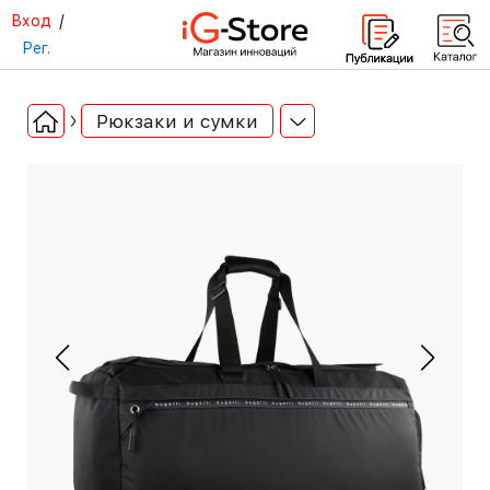
Вход
/
Рег.
Рюкзаки и сумки