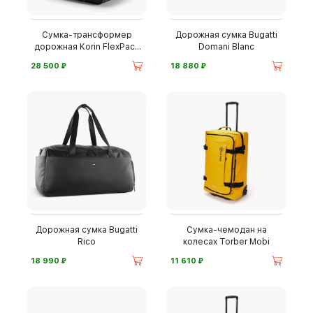
Сумка-трансформер
Дорожная сумка Bugatti
дорожная Korin FlexPack
Domani Blanc
Go
⃏
⃏
28 500
18 880
Дорожная сумка Bugatti
Сумка-чемодан на
Rico
колесах Torber Mobi
⃏
⃏
18 990
11 610