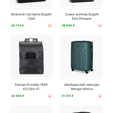
Мужской портфель Bugatti
Сумка-шоппер Bugatti
Clark
Elsa Shopper
⃏
⃏
40 710
39 990
Рюкзак Klondike 1896
Швейцарский чемодан
KD1294-01
Wenger Motion
⃏
⃏
22 900
21 310