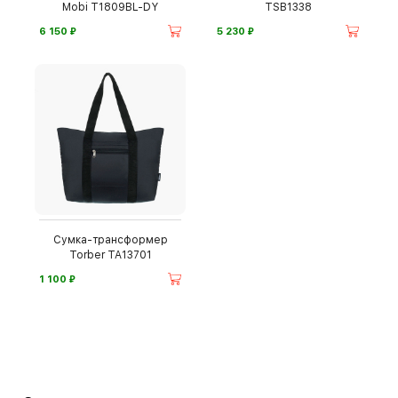
Mobi T1809BL-DY
TSB1338
⃏
⃏
6 150
5 230
Сумка-трансформер
Torber TA13701
⃏
1 100