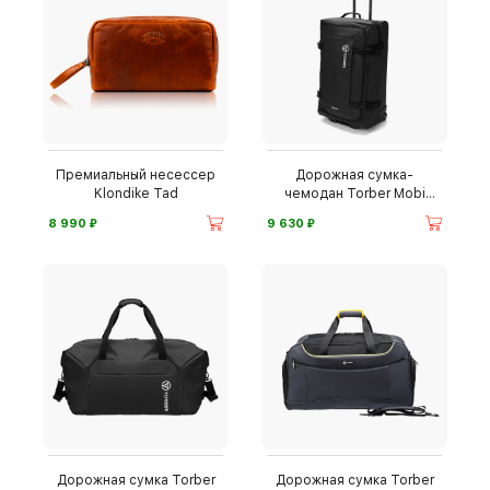
Премиальный несессер
Дорожная сумка-
Klondike Tad
чемодан Torber Mobi
T1809BL
⃏
⃏
8 990
9 630
Дорожная сумка Torber
Дорожная сумка Torber