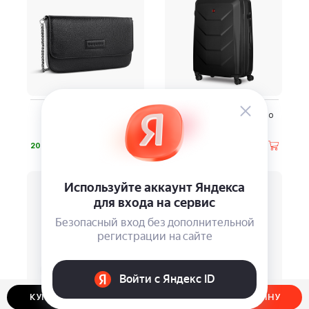
Сумка женская ELSA
Чемодан Wenger Prymo
BUGATTI 49461201
⃏
⃏
20 990
20 130
КУПИТЬ В ОДИН КЛИК
ДОБАВИТЬ В КОРЗИНУ
Сумка-трансформер
Чемодан Bugatti Galatea