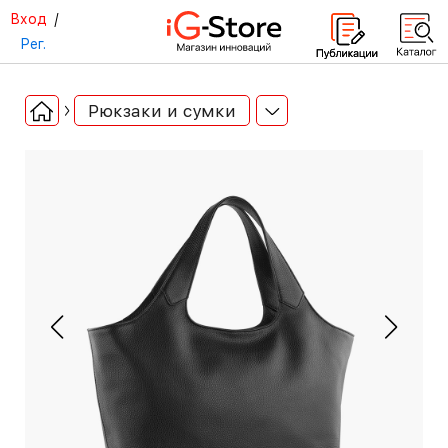
Вход
/
Рег.
Рюкзаки и сумки