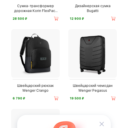
Сумка-трансформер
Дизайнерская сумка
дорожная Korin FlexPack
Bugatti
Go
⃏
⃏
28 500
12 900
Швейцарский рюкзак
Швейцарский чемодан
Wenger Crango
Wenger Pegasus
⃏
⃏
6 790
19 500