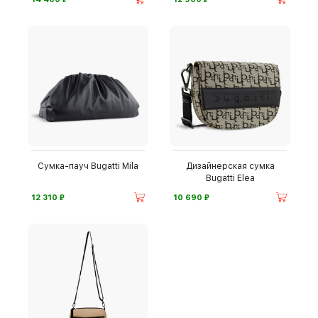
Сумка-пауч Bugatti Mila
Дизайнерская сумка
Bugatti Elea
⃏
⃏
12 310
10 690