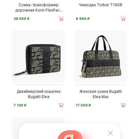
Сумка-трансформер
Чемодан Torber T1908
дорожная Korin FlexPack
Go
⃏
⃏
28 500
8 890
Дизайнерский кошелек
Женская сумка Bugatti
Bugatti Elea
Elea Max
⃏
⃏
7 120
17 500