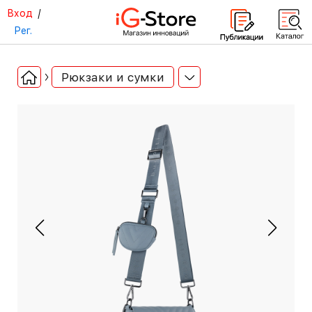
Вход
/
Рег.
Рюкзаки и сумки