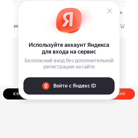
Сумка женская ELSA
Чемодан Wenger Prymo
BUGATTI 49461201
⃏
⃏
20 990
20 130
КУПИТЬ В ОДИН КЛИК
ДОБАВИТЬ В КОРЗИНУ
Сумка-трансформер
Чемодан Bugatti Galatea
дорожная Korin FlexPack
Go
⃏
⃏
28 500
19 380