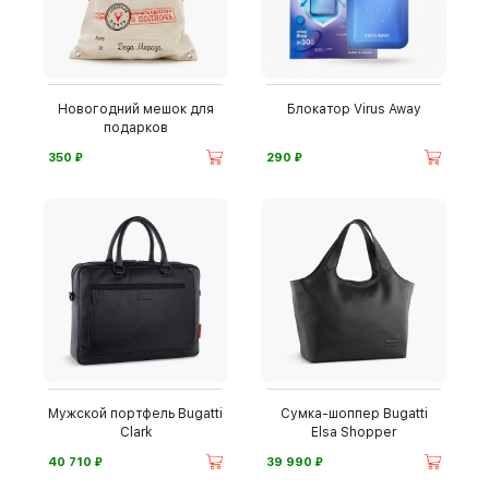
Новогодний мешок для
Блокатор Virus Away
подарков
⃏
⃏
350
290
Мужской портфель Bugatti
Сумка-шоппер Bugatti
Clark
Elsa Shopper
⃏
⃏
40 710
39 990