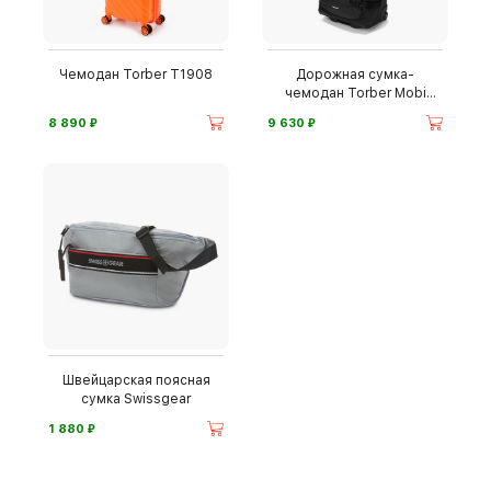
Чемодан Torber T1908
Дорожная сумка-
чемодан Torber Mobi
T1809BL
⃏
⃏
8 890
9 630
Швейцарская поясная
сумка Swissgear
⃏
1 880