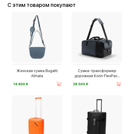
С этим товаром покупают
Женская сумка Bugatti
Сумка-трансформер
Almata
дорожная Korin FlexPack
Go
⃏
⃏
14 650
28 500