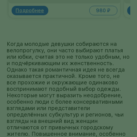
сплав отличается особой прочностью и
повышенной стойкостью к окислению.
Подробнее
1 210 ₽
П
Когда молодые девушки собираются на
велопрогулку, они часто выбирают платья
или юбки, считая это не только удобным, но
и подчёркивающим их женственность.
Однако такая романтичная идея не всегда
оказывается практичной. Кроме того, не
все прохожие и окружающие одинаково
воспринимают подобный выбор одежды.
Некоторые могут выразить неодобрение,
особенно люди с более консервативными
взглядами или представители
определённых субкультур и регионов, чьи
взгляды на внешний вид женщин
отличаются от привычных городскому
жителю. Повышенное внимание, особенно