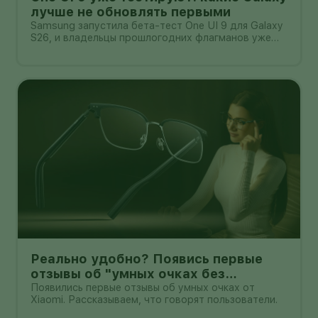
лучше не обновлять первыми
Samsung запустила бета-тест One UI 9 для Galaxy
S26, и владельцы прошлогодних флагманов уже
смотрят на кнопку «Обновить» с понятным
нетерпением. Новая оболочка построена на
Android 17, обещает больше настроек,
обновлённую шторку, улучшения в заметках, дос
Реально удобно? Появись первые
отзывы об "умных очках без
дисплея" от Xioami
Появились первые отзывы об умных очках от
Xiaomi. Рассказываем, что говорят пользователи.