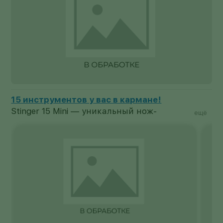
Ваш верный спутник в любых приключениях!
Уникальный термос Stinger создан
ещё
специально для туристов и сторонников
активного образа жизни. Он не боится
ударов и падений и отлично подходит
для походных условий. Обычные термосы
изготавливаются из пластика (внешний
корпус) и стекла (колба), а в данном
случае оба основных элемента
конструкции выполнены из пищевой
нержавеющей стали марки 18/8. Этот