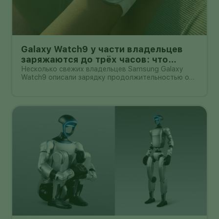
Galaxy Watch9 у части владельцев
заряжаются до трёх часов: что
проверить перед возвратом
Несколько свежих владельцев Samsung Galaxy
Watch9 описали зарядку продолжительностью от
примерно 90 минут до трёх часов. В одном
подробном замере 44-мм версия набирала заряд
с 13% до 90% за 2 часа 22 минуты, хотя
первоначальная оценка на экране была замет