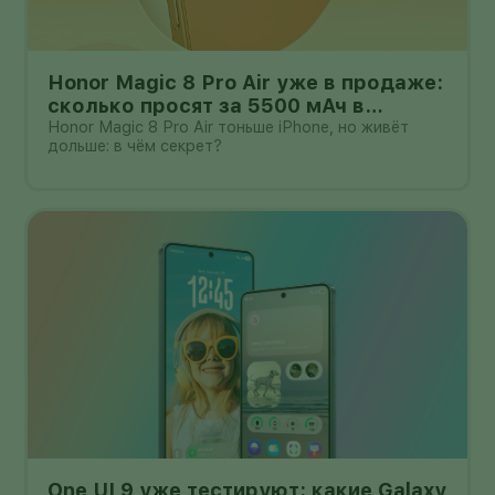
Honor Magic 8 Pro Air уже в продаже:
сколько просят за 5500 мАч в
корпусе толщиной всего 6,1 мм?
Honor Magic 8 Pro Air тоньше iPhone, но живёт
дольше: в чём секрет?
One UI 9 уже тестируют: какие Galaxy