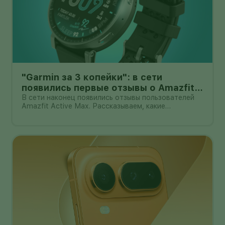
"Garmin за 3 копейки": в сети
появились первые отзывы о Amazfit
Active Max с оффлайн-картами
В сети наконец появились отзывы пользователей
Amazfit Active Max. Рассказываем, какие
преимущества и недостатки уже замечены.