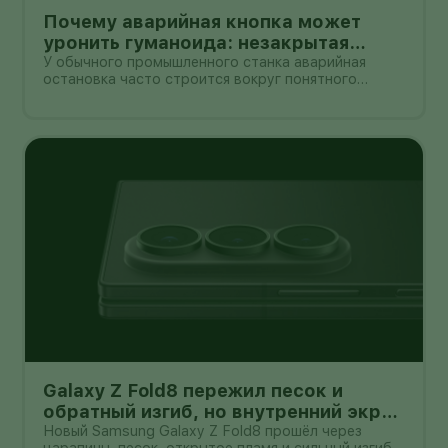
Почему аварийная кнопка может
уронить гуманоида: незакрытая
проблема безопасности Unitree G1
У обычного промышленного станка аварийная
остановка часто строится вокруг понятного
принципа: отключить энергию и привести механизм
в безопасное состояние. С двуногим роботом всё
сложнее. Если гуманоид сохраняет равновесие
только благодаря непрерывной раб
Galaxy Z Fold8 пережил песок и
обратный изгиб, но внутренний экран
всё ещё легко поцарапать
Новый Samsung Galaxy Z Fold8 прошёл через
царапины, песок, открытое пламя и сильный изгиб в