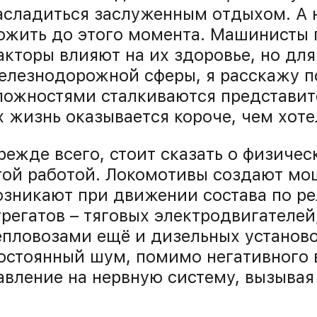
асладиться заслуженным отдыхом. А н
ожить до этого момента. Машинисты 
акторы влияют на их здоровье, но для 
елезнодорожной сферы, я расскажу п
ложностями сталкиваются представит
х жизнь оказывается короче, чем хоте
режде всего, стоит сказать о физичес
той работой. Локомотивы создают мо
озникают при движении состава по ре
грегатов – тяговых электродвигателей,
епловозами ещё и дизельных установо
остоянный шум, помимо негативного в
авление на нервную систему, вызывая