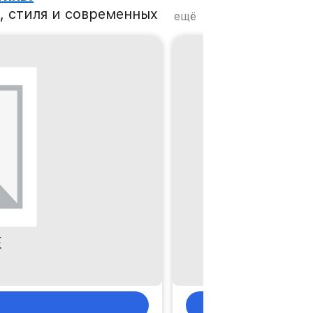
, стиля и современных
ещё
нем, а каждый элемент
испытаний на прочность
UP объем чемодана
секунды! Колеса
ыми шинами и свободно
аксимальной