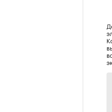
Д
э
К
в
в
э