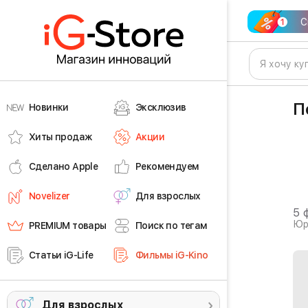
С
П
Новинки
Эксклюзив
Хиты продаж
Акции
Сделано Apple
Рекомендуем
Novelizer
Для взрослых
5 
Юр
PREMIUM товары
Поиск по тегам
Статьи iG-Life
Фильмы iG-Kino
Для взрослых