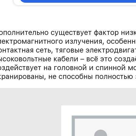
ополнительно существует фактор низ
лектромагнитного излучения, особенн
онтактная сеть, тяговые электродвига
ысоковольтные кабели – всё это созда
оздействует на головной и спинной мо
кранированы, не способны полностью 