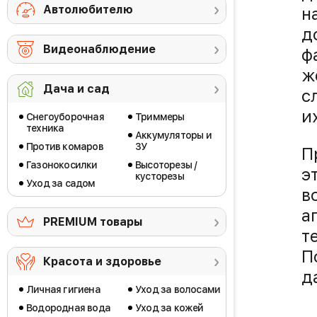
Автолюбителю
н
д
Видеонаблюдение
ф
ж
Дача и сад
с
и
Снегоуборочная
Триммеры
техника
Аккумуляторы и
Против комаров
ЗУ
П
Газонокосилки
Высоторезы /
э
кусторезы
Уход за садом
в
а
PREMIUM товары
т
П
Красота и здоровье
д
Личная гигиена
Уход за волосами
Водородная вода
Уход за кожей