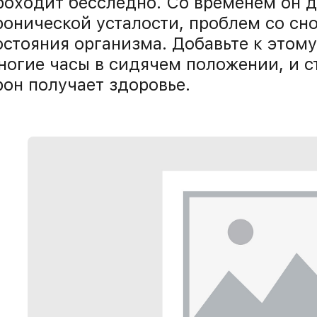
роходит бесследно. Со временем он да
ронической усталости, проблем со сн
остояния организма. Добавьте к этом
ногие часы в сидячем положении, и с
рон получает здоровье.