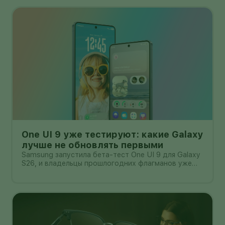
One UI 9 уже тестируют: какие Galaxy
лучше не обновлять первыми
Samsung запустила бета-тест One UI 9 для Galaxy
S26, и владельцы прошлогодних флагманов уже
смотрят на кнопку «Обновить» с понятным
нетерпением. Новая оболочка построена на
Android 17, обещает больше настроек,
обновлённую шторку, улучшения в заметках, дос