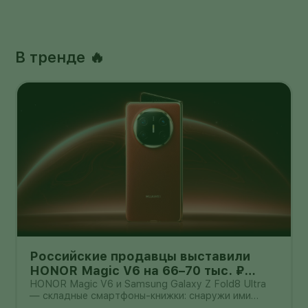
В тренде 🔥
Российские продавцы выставили
HONOR Magic V6 на 66–70 тыс. ₽
дешевле Galaxy Z Fold8 Ultra — но
HONOR Magic V6 и Samsung Galaxy Z Fold8 Ultra
— складные смартфоны-книжки: снаружи ими
гарантия другая
можно пользоваться как обычным телефоном, а