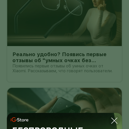
Реально удобно? Появись первые
отзывы об "умных очках без
дисплея" от Xioami
Появились первые отзывы об умных очках от
Xiaomi. Рассказываем, что говорят пользователи.