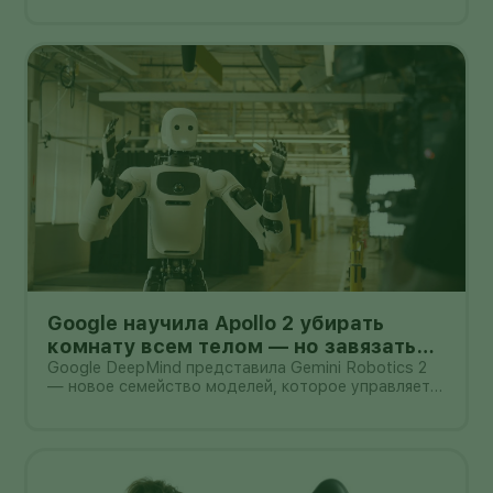
после раскрытия они превращаются в небольшой
планшет.
Google научила Apollo 2 убирать
комнату всем телом — но завязать
пакет он умеет лишь в 44% попыток
Google DeepMind представила Gemini Robotics 2
— новое семейство моделей, которое управляет
не только руками, но и всем телом гуманоида. В
демонстрации Apptronik Apollo 2 ходит,
приседает, тянется к предметам и вместе с
другими роботами убирает комнату.