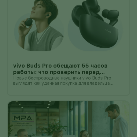
vivo Buds Pro обещают 55 часов
работы: что проверить перед
покупкой в России
Новые беспроводные наушники vivo Buds Pro
выглядят как удачная покупка для владельца
смартфона vivo: производитель заявляет
шумоподавление до 55 дБ, до 55 часов работы с
зарядным кейсом и задержку 42 мс.