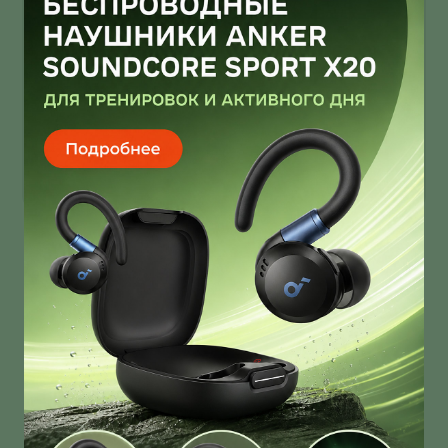
Infinix Note 60 Ultra от Pininfarina
умеет звонить через спутник
Infinix Note 60 Ultra получил дизайн от Pininfarina!
И это далеко не единственная фича новинки!
О нас
Ответы на вопросы
Персональные данные
Контакты
Оплата, доставка и возврат товара
Оферта