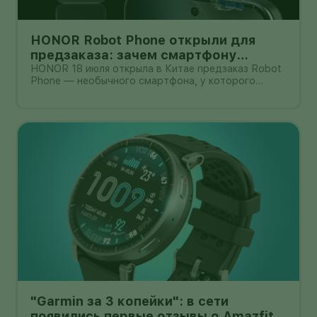
HONOR Robot Phone открыли для
предзаказа: зачем смартфону
камера на роботизированной руке
HONOR 18 июля открыла в Китае предзаказ Robot
Phone — необычного смартфона, у которого
основная камера выдвигается из корпуса на
миниатюрном механическом подвесе. Это уже не
очередной выставочный прототип: компания
начала собирать заявки перед коммерчески
"Garmin за 3 копейки": в сети
появились первые отзывы о Amazfit