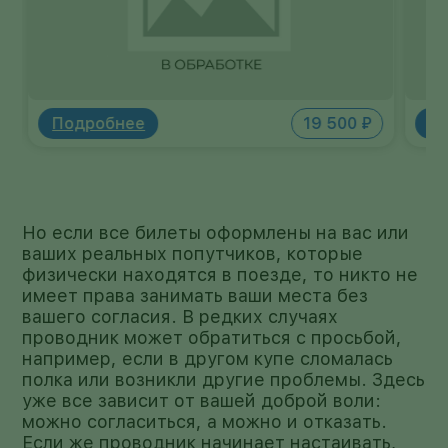
своих местах и не соприкасаются между
собой. Корпус выполнен из натурального
дерева с водостойкой пропиткой и
отделан экокожей премиум-класса.
Подробнее
9 310 ₽
П
Но если все билеты оформлены на вас или
ваших реальных попутчиков, которые
физически находятся в поезде, то никто не
имеет права занимать ваши места без
вашего согласия. В редких случаях
проводник может обратиться с просьбой,
например, если в другом купе сломалась
полка или возникли другие проблемы. Здесь
уже все зависит от вашей доброй воли:
можно согласиться, а можно и отказать.
Если же проводник начинает настаивать,