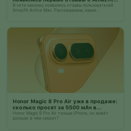
Active Max с оффлайн-картами
В сети наконец появились отзывы пользователей
Amazfit Active Max. Рассказываем, какие
преимущества и недостатки уже замечены.
Honor Magic 8 Pro Air уже в продаже:
сколько просят за 5500 мАч в
корпусе толщиной всего 6,1 мм?
Honor Magic 8 Pro Air тоньше iPhone, но живёт
дольше: в чём секрет?