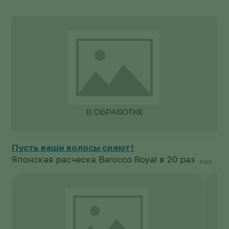
Ваша ювелирная коллекция будет в безупречном порядке!
Французская шкатулка-органайзер
ещё
снабжена 6 отделениями для колец,
цепочек, сережек, кулонов и браслетов, а
также дополнительным кейсом с тремя
отсеками, который удобно брать с собой.
Украшения надежно фиксируются на