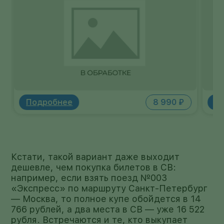
ремонте подвески, тормозной системы
или рулевого управления как в пути, так
и в гараже. Для поднятия автомобиля
вам не придется прилагать усилий, как в
случае с механическими моделями —
достаточно нажать кнопку. Благодаря
компактным размерам домкрат удобно
брать с собой и хранить в багажнике.
При этом его высота подхвата составляет
Подробнее
11 990 ₽
П
от 155 до 445 мм.
Кстати, такой вариант даже выходит
дешевле, чем покупка билетов в СВ:
например, если взять поезд №003
«Экспресс» по маршруту Санкт-Петербург
— Москва, то полное купе обойдется в 14
766 рублей, а два места в СВ — уже 16 522
рубля. Встречаются и те, кто выкупает