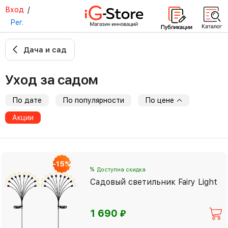
Вход
/
Рег.
Дача и сад
Уход за садом
По дате
По популярности
По цене
Акции
-15%
%
Доступна скидка
Садовый светильник Fairy Light
⃏
1 690