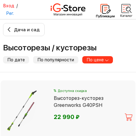
Вход
/
Рег.
Дача и сад
Высоторезы / кусторезы
По дате
По популярности
По цене
%
Доступна скидка
Высоторез-кусторез
Greenworks G40PSH
⃏
22 990