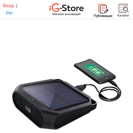
Вход
/
Рег.