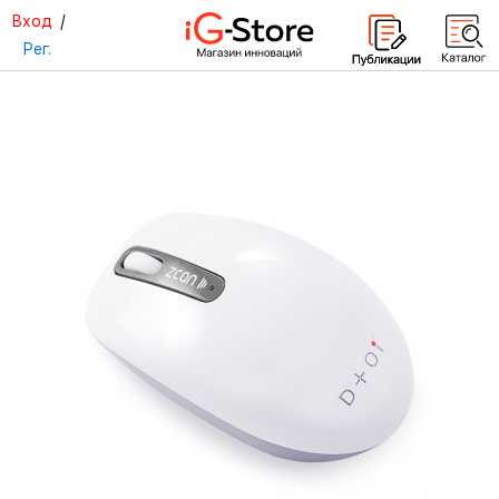
Вход
/
Рег.