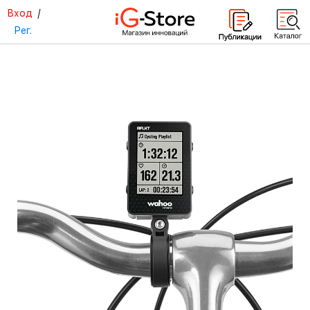
Вход
/
Рег.