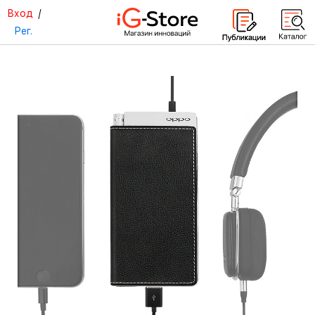
Вход
/
Рег.