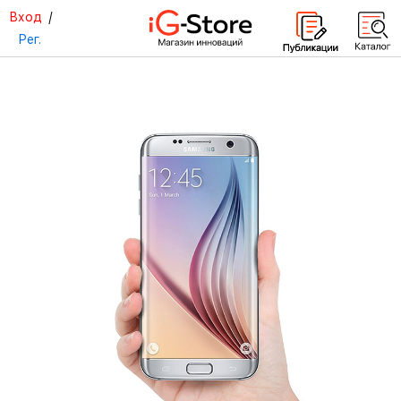
Вход
/
Рег.