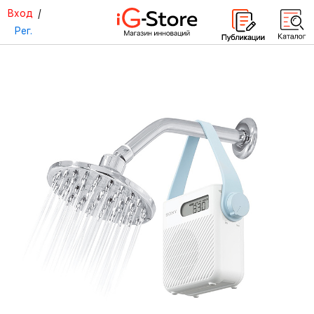
Вход
/
Рег.