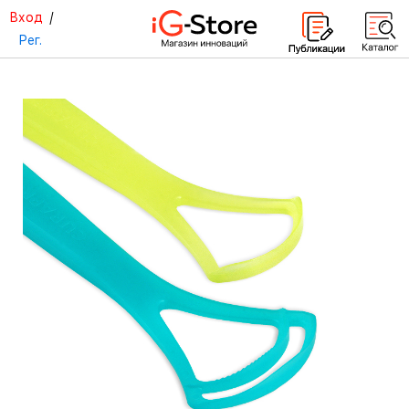
Вход
/
Рег.