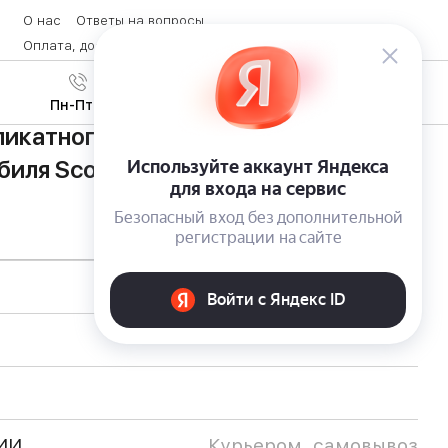
О нас
Ответы на вопросы
Оплата, доставка и возврат товара
Контакты
Вход
/
8 (800) 600-28-07
Регистрация
Пн-Пт с 9:00 до 19:00
икатного удаления следов скотча и
биля Scotch Remover
ИИ
Курьером, самовывоз