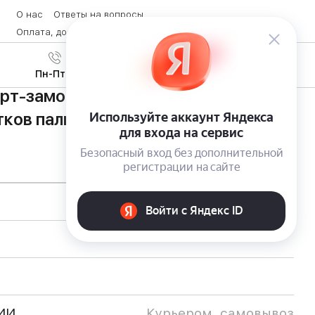
О нас
Ответы на вопросы
Оплата, доставка и возврат товара
Контакты
Вход
/
8 (800) 600-28-07
Регистрация
Пн-Пт с 9:00 до 19:00
рт-замок Samsung SHS-H705 со
тков пальцев
ИИ
Курьером, самовывоз