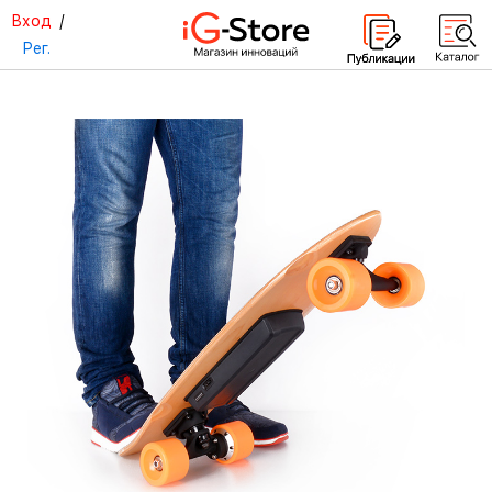
Вход
/
Рег.