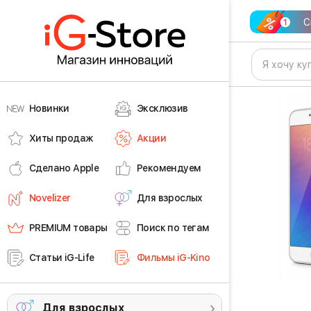
С
Новинки
Эксклюзив
Хиты продаж
Акции
Сделано Apple
Рекомендуем
Novelizer
Для взрослых
PREMIUM товары
Поиск по тегам
Статьи iG-Life
Фильмы iG-Kino
Для взрослых