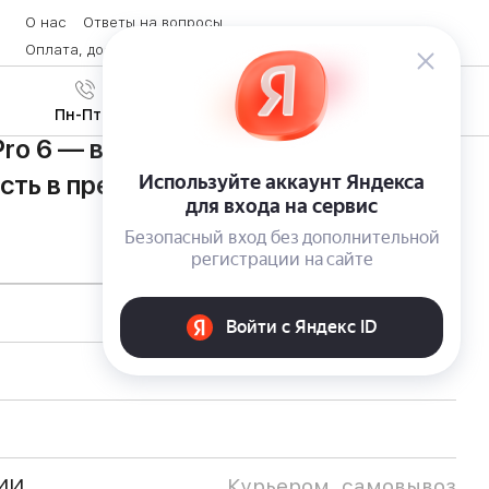
О нас
Ответы на вопросы
Оплата, доставка и возврат товара
Контакты
Вход
/
8 (800) 600-28-07
Регистрация
Пн-Пт с 9:00 до 19:00
ro 6 — великолепная
сть в премиальном дизайне
ИИ
Курьером, самовывоз